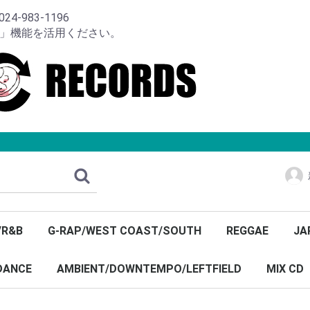
-983-1196
り」機能を活用ください。
/R&B
G-RAP/WEST COAST/SOUTH
REGGAE
JA
DANCE
AMBIENT/DOWNTEMPO/LEFTFIELD
MIX CD