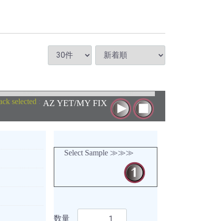
ack selected
:
AZ YET/MY FIX
Select Sample ≫≫≫
数量