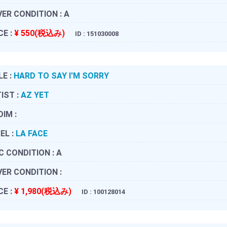
ER CONDITION :
A
CE :
¥ 550(税込み)
ID : 151030008
LE :
HARD TO SAY I'M SORRY
IST :
AZ YET
DIM :
EL :
LA FACE
C CONDITION :
A
ER CONDITION :
CE :
¥ 1,980(税込み)
ID : 100128014