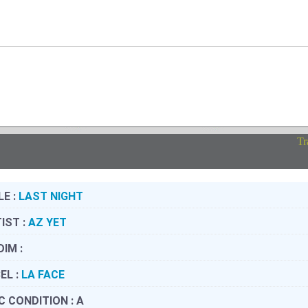
Tr
LE :
LAST NIGHT
IST :
AZ YET
DIM :
EL :
LA FACE
C CONDITION :
A