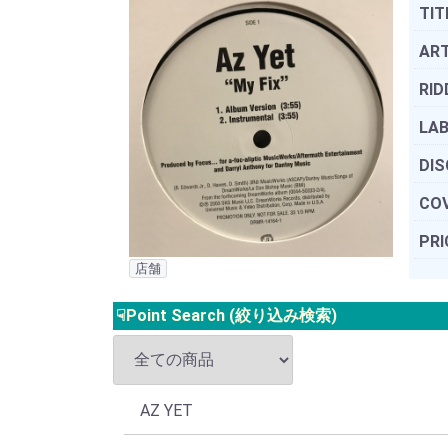
TIT
ART
RID
LAB
DIS
COV
PRI
店舗
☟Point Search (絞り込み検索)