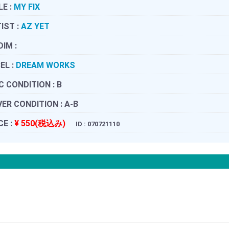
LE :
MY FIX
IST :
AZ YET
DIM :
EL :
DREAM WORKS
C CONDITION :
B
ER CONDITION :
A-B
CE :
¥ 550(税込み)
ID : 070721110