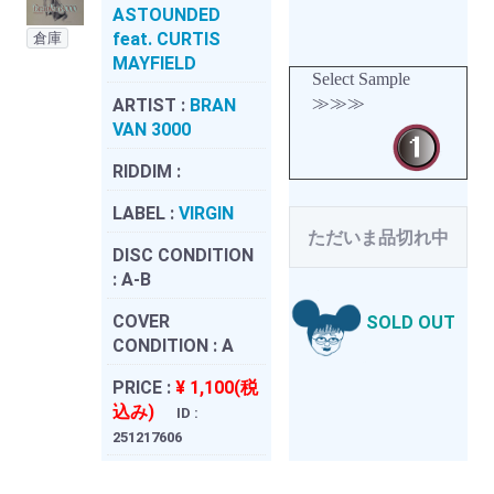
ASTOUNDED
feat. CURTIS
倉庫
MAYFIELD
Select Sample
≫≫≫
ARTIST :
BRAN
VAN 3000
RIDDIM :
LABEL :
VIRGIN
ただいま品切れ中
DISC CONDITION
:
A-B
COVER
SOLD OUT
CONDITION :
A
PRICE :
¥ 1,100(税
込み)
ID :
251217606