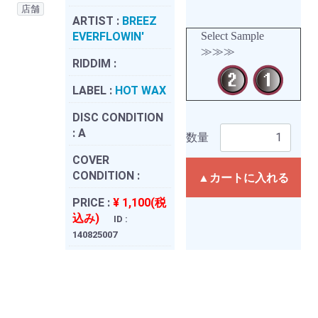
店舗
ARTIST :
BREEZ
EVERFLOWIN'
Select Sample
≫≫≫
RIDDIM :
LABEL :
HOT WAX
DISC CONDITION
:
A
数量
COVER
CONDITION :
▲カートに入れる
PRICE :
¥ 1,100(税
込み)
ID :
140825007