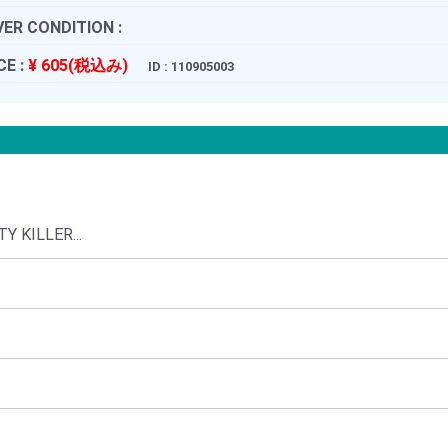
ER CONDITION :
CE :
¥ 605(税込み)
ID : 110905003