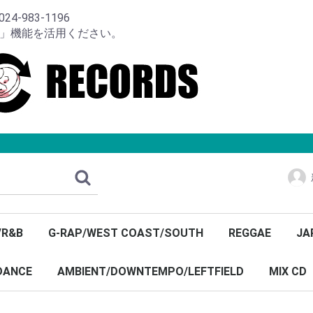
-983-1196
り」機能を活用ください。
/R&B
G-RAP/WEST COAST/SOUTH
REGGAE
JA
DANCE
AMBIENT/DOWNTEMPO/LEFTFIELD
MIX CD