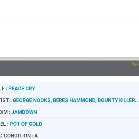
Tra
LE :
PEACE CRY
IST :
GEORGE NOOKS, BERES HAMMOND, BOUNTY KILLER...
DIM :
JAMDOWN
EL :
POT OF GOLD
C CONDITION :
A