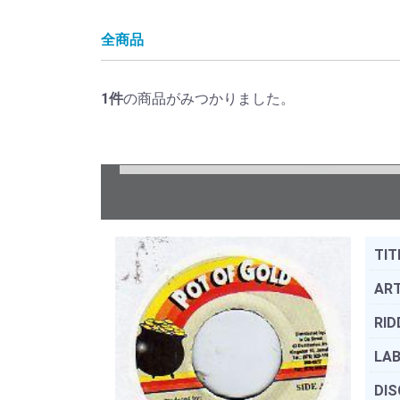
全商品
1
件
の商品がみつかりました。
TIT
ART
RID
LAB
DIS