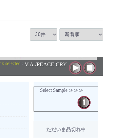
ck selected
:
V.A./PEACE CRY
Select Sample ≫≫≫
ただいま品切れ中