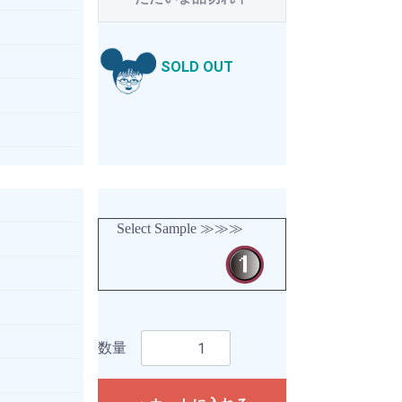
SOLD OUT
Select Sample ≫≫≫
数量