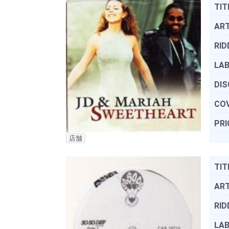
TIT
ART
RID
LAB
DIS
COV
PRI
店舗
TIT
ART
RID
LAB