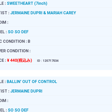
LE :
SWEETHEART (7inch)
IST :
JERMAINE DUPRI & MARIAH CAREY
DIM :
EL :
SO SO DEF
C CONDITION :
B
ER CONDITION :
CE :
¥ 440(税込み)
ID : 120717034
LE :
BALLIN' OUT OF CONTROL
IST :
JERMAINE DUPRI
DIM :
EL :
SO SO DEF