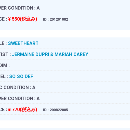
ER CONDITION :
A
CE :
¥ 550(税込み)
ID : 201201082
LE :
SWEETHEART
IST :
JERMAINE DUPRI & MARIAH CAREY
DIM :
EL :
SO SO DEF
C CONDITION :
A
ER CONDITION :
A
CE :
¥ 770(税込み)
ID : 200822005