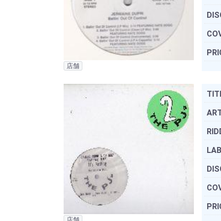
DIS
COV
PRI
店舗
TIT
ART
RID
LAB
DIS
COV
PRI
店舗