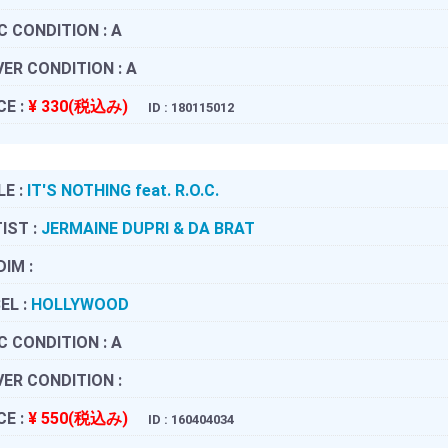
C CONDITION :
A
ER CONDITION :
A
CE :
¥ 330(税込み)
ID : 180115012
LE :
IT'S NOTHING feat. R.O.C.
IST :
JERMAINE DUPRI & DA BRAT
DIM :
EL :
HOLLYWOOD
C CONDITION :
A
ER CONDITION :
CE :
¥ 550(税込み)
ID : 160404034