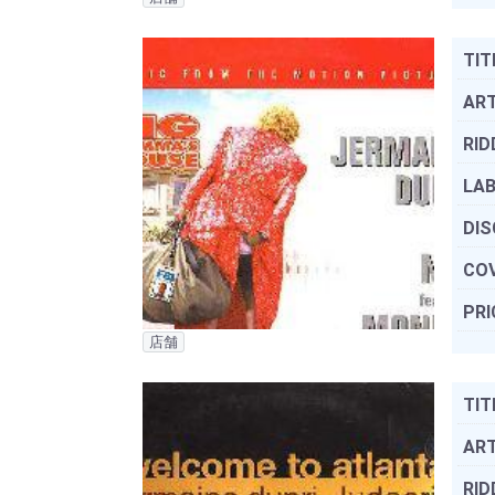
TIT
ART
RID
LAB
DIS
COV
PRI
店舗
TIT
ART
RID