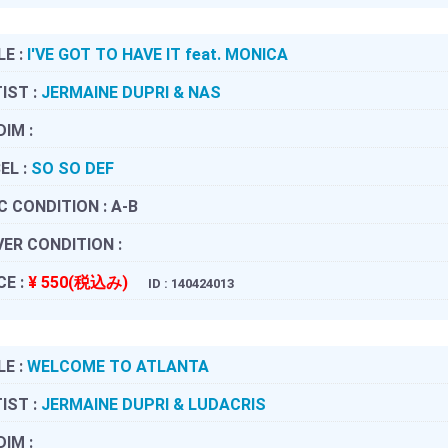
LE :
I'VE GOT TO HAVE IT feat. MONICA
IST :
JERMAINE DUPRI & NAS
DIM :
EL :
SO SO DEF
C CONDITION :
A-B
ER CONDITION :
CE :
¥ 550(税込み)
ID : 140424013
LE :
WELCOME TO ATLANTA
IST :
JERMAINE DUPRI & LUDACRIS
DIM :