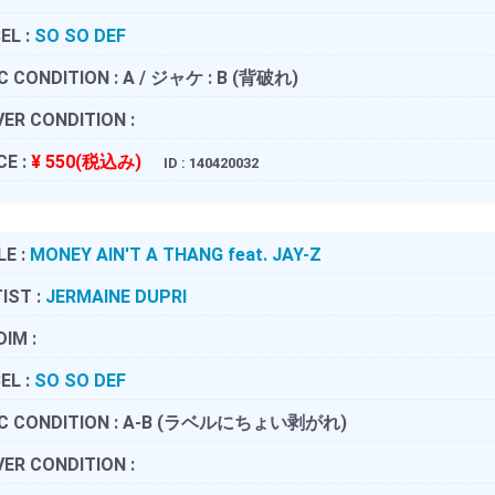
EL :
SO SO DEF
C CONDITION :
A / ジャケ : B (背破れ)
ER CONDITION :
CE :
¥ 550(税込み)
ID : 140420032
LE :
MONEY AIN'T A THANG feat. JAY-Z
IST :
JERMAINE DUPRI
DIM :
EL :
SO SO DEF
C CONDITION :
A-B (ラベルにちょい剥がれ)
ER CONDITION :