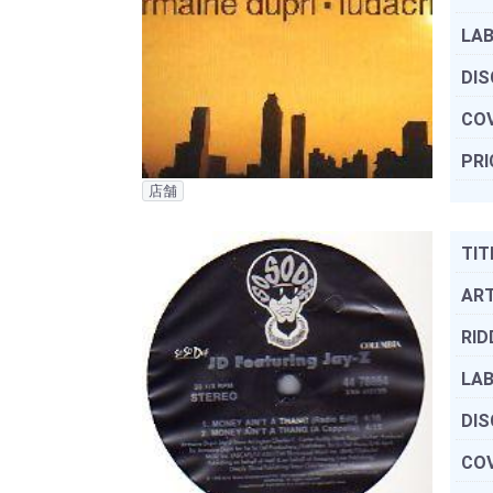
LAB
DIS
COV
PRI
店舗
TIT
ART
RID
LAB
DIS
COV