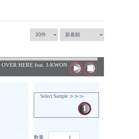
OVER HERE feat. J-KWON
Select Sample ≫≫≫
数量