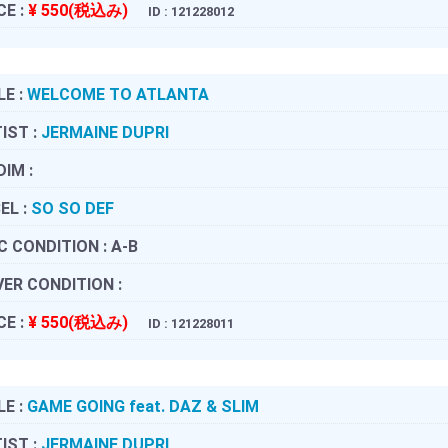
CE :
¥ 550(税込み)
ID : 121228012
LE :
WELCOME TO ATLANTA
IST :
JERMAINE DUPRI
DIM :
EL :
SO SO DEF
C CONDITION :
A-B
ER CONDITION :
CE :
¥ 550(税込み)
ID : 121228011
LE :
GAME GOING feat. DAZ & SLIM
IST :
JERMAINE DUPRI