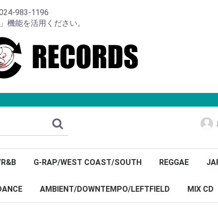
-983-1196
り」機能を活用ください。
/R&B
G-RAP/WEST COAST/SOUTH
REGGAE
JA
DANCE
AMBIENT/DOWNTEMPO/LEFTFIELD
MIX CD