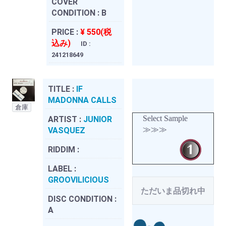
COVER
CONDITION :
B
PRICE :
¥ 550(税
込み)
ID :
241218649
TITLE :
IF
MADONNA CALLS
倉庫
Select Sample
ARTIST :
JUNIOR
≫≫≫
VASQUEZ
RIDDIM :
LABEL :
GROOVILICIOUS
ただいま品切れ中
DISC CONDITION :
A