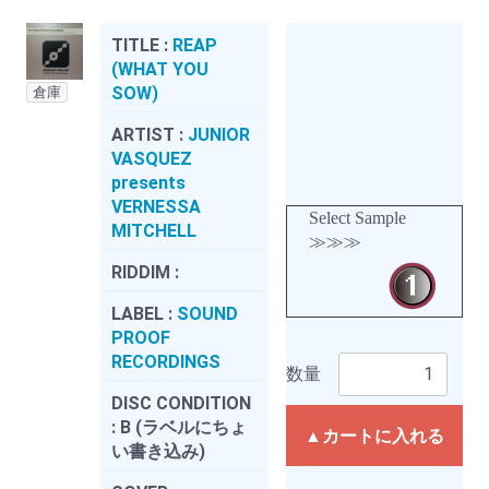
TITLE :
REAP
(WHAT YOU
SOW)
倉庫
ARTIST :
JUNIOR
VASQUEZ
presents
VERNESSA
Select Sample
MITCHELL
≫≫≫
RIDDIM :
LABEL :
SOUND
PROOF
RECORDINGS
数量
DISC CONDITION
:
B (ラベルにちょ
▲カートに入れる
い書き込み)