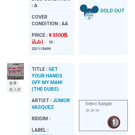
:
A
SOLD OUT
COVER
CONDITION :
AA
PRICE :
¥ 550(税
込み)
ID :
231115609
TITLE :
GET
YOUR HANDS
OFF MY MAN!
倉庫
(THE DUBS)
再入荷
ARTIST :
JUNIOR
Select Sample
VASQUEZ
≫≫≫
RIDDIM :
LABEL :