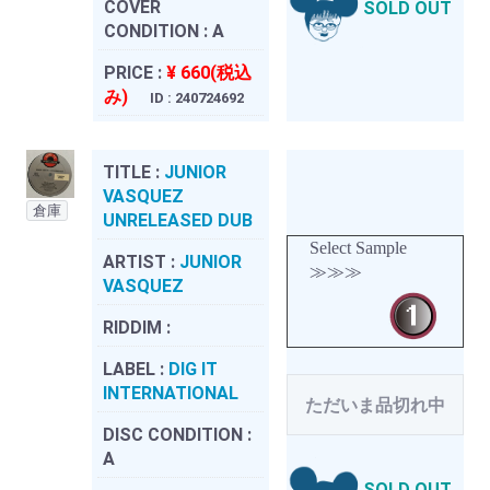
COVER
SOLD OUT
CONDITION :
A
PRICE :
¥ 660(税込
み)
ID : 240724692
TITLE :
JUNIOR
VASQUEZ
倉庫
UNRELEASED DUB
Select Sample
ARTIST :
JUNIOR
≫≫≫
VASQUEZ
RIDDIM :
LABEL :
DIG IT
INTERNATIONAL
ただいま品切れ中
DISC CONDITION :
A
SOLD OUT