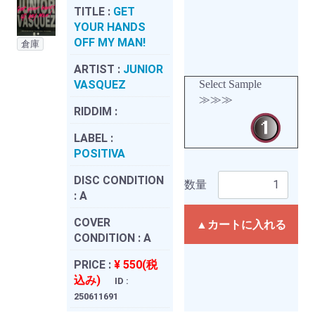
TITLE :
GET
YOUR HANDS
OFF MY MAN!
倉庫
ARTIST :
JUNIOR
VASQUEZ
Select Sample
≫≫≫
RIDDIM :
LABEL :
POSITIVA
DISC CONDITION
数量
:
A
COVER
▲カートに入れる
CONDITION :
A
PRICE :
¥ 550(税
込み)
ID :
250611691