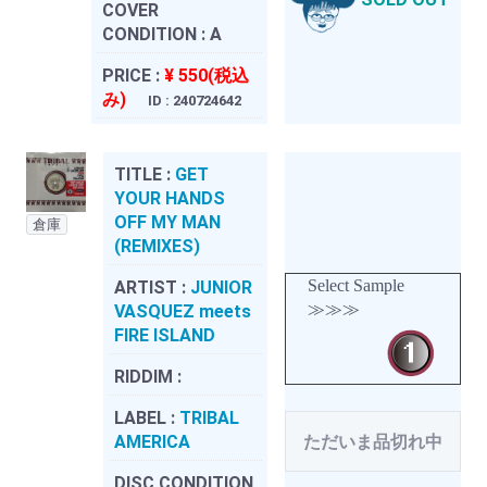
COVER
CONDITION :
A
PRICE :
¥ 550(税込
み)
ID : 240724642
TITLE :
GET
YOUR HANDS
OFF MY MAN
倉庫
(REMIXES)
Select Sample
ARTIST :
JUNIOR
≫≫≫
VASQUEZ meets
FIRE ISLAND
RIDDIM :
LABEL :
TRIBAL
AMERICA
ただいま品切れ中
DISC CONDITION