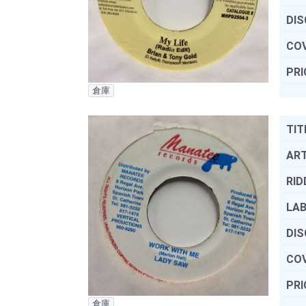
DIS
COV
PRI
倉庫
TIT
ART
RID
LAB
DIS
COV
PRI
倉庫