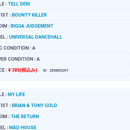
LE :
TELL DEM
IST :
BOUNTY KILLER
DIM :
BIGGA JUDGEMENT
EL :
UNIVERSAL DANCEHALL
C CONDITION :
A
ER CONDITION :
A
CE :
¥ 385(税込み)
ID : 250803297
LE :
MY LIFE
IST :
BRIAN & TONY GOLD
DIM :
THE RETURN
EL :
MAD HOUSE