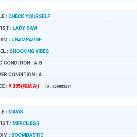
LE :
CHECK YOURSELF
IST :
LADY SAW
DIM :
CHAMPAGNE
EL :
SHOCKING VIBES
C CONDITION :
A-B
ER CONDITION :
A
CE :
¥ 385(税込み)
ID : 250803294
LE :
MAVIS
IST :
MERCILESS
DIM :
BOOMBASTIC