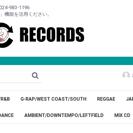
-983-1196
り」機能を活用ください。
/R&B
G-RAP/WEST COAST/SOUTH
REGGAE
JA
DANCE
AMBIENT/DOWNTEMPO/LEFTFIELD
MIX CD