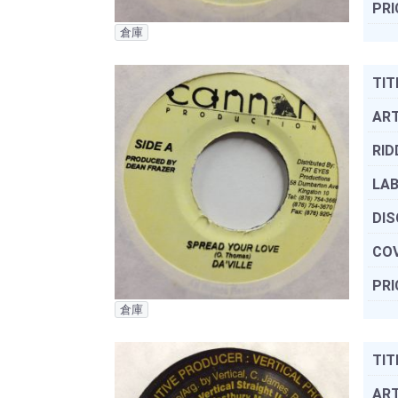
PRI
倉庫
TIT
ART
RID
LAB
DIS
COV
PRI
倉庫
TIT
ART