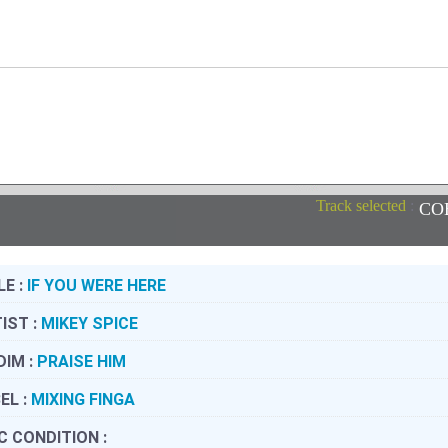
Track selected
:
CO
LE :
IF YOU WERE HERE
IST :
MIKEY SPICE
DIM :
PRAISE HIM
EL :
MIXING FINGA
C CONDITION :