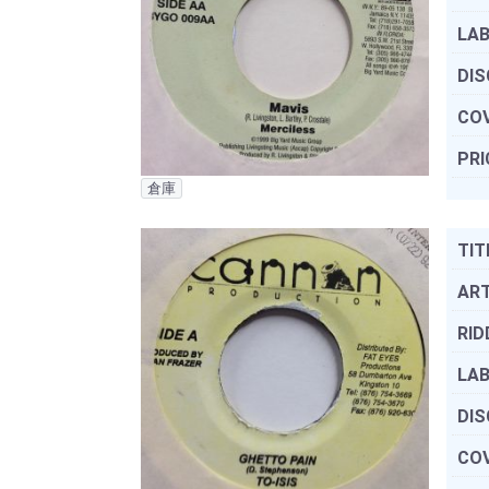
LAB
DIS
COV
PRI
倉庫
TIT
ART
RID
LAB
DIS
COV