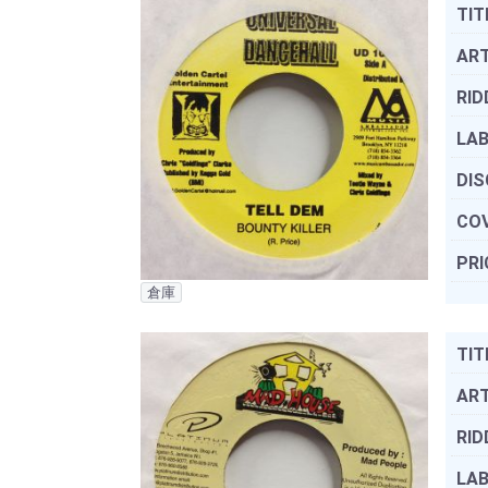
TIT
ART
RID
LAB
DIS
COV
PRI
倉庫
TIT
ART
RID
LAB