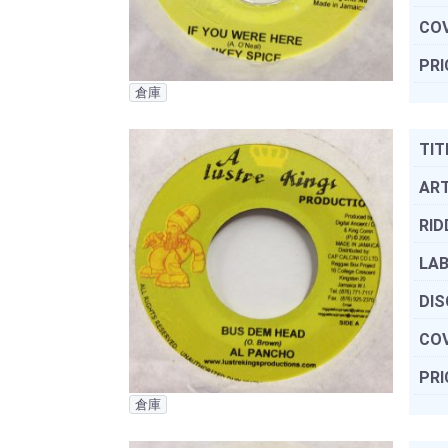
COV
PRI
倉庫
TIT
ART
RID
LAB
DIS
COV
PRI
倉庫