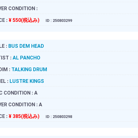
ER CONDITION :
CE :
¥ 550(税込み)
ID : 250803299
LE :
BUS DEM HEAD
IST :
AL PANCHO
DIM :
TALKING DRUM
EL :
LUSTRE KINGS
C CONDITION :
A
ER CONDITION :
A
CE :
¥ 385(税込み)
ID : 250803298