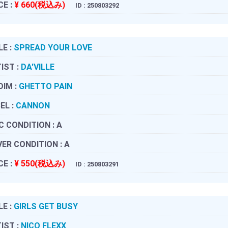
CE :
¥ 660(税込み)
ID : 250803292
LE :
SPREAD YOUR LOVE
IST :
DA'VILLE
DIM :
GHETTO PAIN
EL :
CANNON
C CONDITION :
A
ER CONDITION :
A
CE :
¥ 550(税込み)
ID : 250803291
LE :
GIRLS GET BUSY
IST :
NICO FLEXX