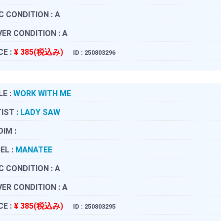
C CONDITION :
A
ER CONDITION :
A
CE :
¥ 385(税込み)
ID : 250803296
LE :
WORK WITH ME
IST :
LADY SAW
DIM :
EL :
MANATEE
C CONDITION :
A
ER CONDITION :
A
CE :
¥ 385(税込み)
ID : 250803295