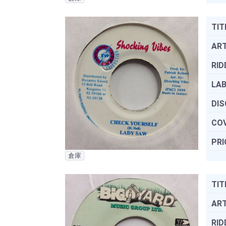
TIT
ART
RID
LAB
DIS
COV
PRI
倉庫
TIT
ART
RID