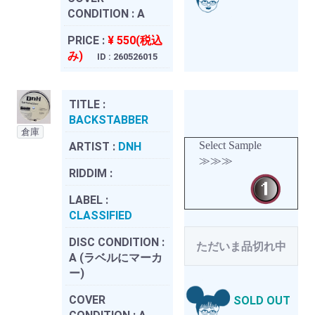
CONDITION :
A
PRICE :
¥ 550(税込
み)
ID : 260526015
TITLE :
BACKSTABBER
倉庫
Select Sample
ARTIST :
DNH
≫≫≫
RIDDIM :
LABEL :
CLASSIFIED
DISC CONDITION :
ただいま品切れ中
A (ラベルにマーカ
ー)
COVER
SOLD OUT