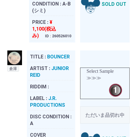
CONDITION :
A-B
SOLD OUT
(シミ)
PRICE :
¥
1,100(税込
み)
ID : 260526010
TITLE :
BOUNCER
ARTIST :
JUNIOR
倉庫
Select Sample
REID
≫≫≫
RIDDIM :
LABEL :
J.R.
PRODUCTIONS
ただいま品切れ中
DISC CONDITION :
A
COVER