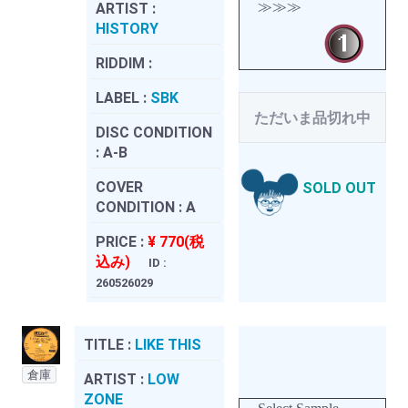
≫≫≫
ARTIST :
HISTORY
RIDDIM :
LABEL :
SBK
ただいま品切れ中
DISC CONDITION
:
A-B
COVER
SOLD OUT
CONDITION :
A
PRICE :
¥ 770(税
込み)
ID :
260526029
TITLE :
LIKE THIS
倉庫
ARTIST :
LOW
ZONE