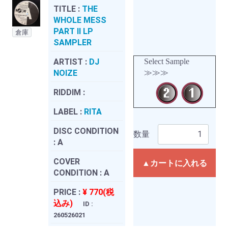
TITLE :
THE
WHOLE MESS
PART II LP
倉庫
SAMPLER
ARTIST :
DJ
Select Sample
NOIZE
≫≫≫
RIDDIM :
LABEL :
RITA
DISC CONDITION
数量
:
A
COVER
▲カートに入れる
CONDITION :
A
PRICE :
¥ 770(税
込み)
ID :
260526021