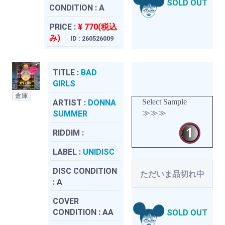
SOLD OUT
CONDITION :
A
PRICE :
¥ 770(税込
み)
ID : 260526009
TITLE :
BAD
GIRLS
倉庫
Select Sample
ARTIST :
DONNA
≫≫≫
SUMMER
RIDDIM :
LABEL :
UNIDISC
DISC CONDITION
ただいま品切れ中
:
A
COVER
CONDITION :
AA
SOLD OUT