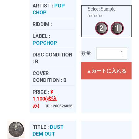
ARTIST :
POP
Select Sample
CHOP
≫≫≫
RIDDIM :
LABEL :
POPCHOP
数量
DISC CONDITION
:
B
▲カートに入れる
COVER
CONDITION :
B
PRICE :
¥
1,100(税込
み)
ID : 260526026
TITLE :
DUST
DEM OUT