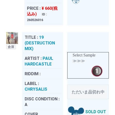
PRICE :
¥ 660(税
込み)
ID :
260526016
TITLE :
19
(DESTRUCTION
倉庫
MIX)
Select Sample
ARTIST :
PAUL
≫≫≫
HARDCASTLE
RIDDIM :
LABEL :
CHRYSALIS
ただいま品切れ中
DISC CONDITION :
A
SOLD OUT
COVER