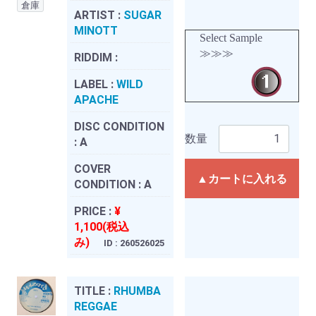
倉庫
ARTIST :
SUGAR
MINOTT
Select Sample
≫≫≫
RIDDIM :
LABEL :
WILD
APACHE
DISC CONDITION
数量
:
A
COVER
▲カートに入れる
CONDITION :
A
PRICE :
¥
1,100(税込
み)
ID : 260526025
TITLE :
RHUMBA
REGGAE