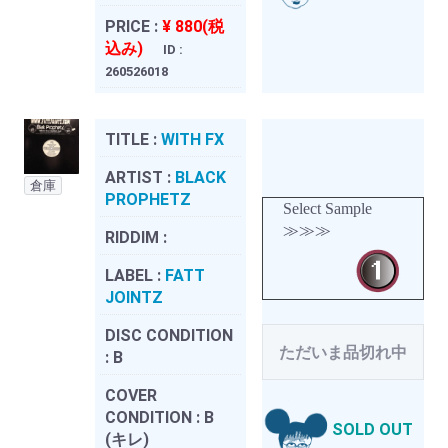
PRICE :
¥ 880(税
込み)
ID :
260526018
TITLE :
WITH FX
ARTIST :
BLACK
倉庫
PROPHETZ
Select Sample
≫≫≫
RIDDIM :
LABEL :
FATT
JOINTZ
DISC CONDITION
ただいま品切れ中
:
B
COVER
CONDITION :
B
SOLD OUT
(キレ)