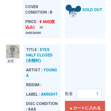
COVER
SOLD OUT
CONDITION :
B
PRICE :
¥ 660(税
込み)
ID :
260526005
TITLE :
EYES
HALF CLOSED
(未開封)
倉庫
ARTIST :
YOUNG
A
RIDDIM :
数量
LABEL :
AKRIGHT
DISC CONDITION
▲カートに入れる
:
AAA