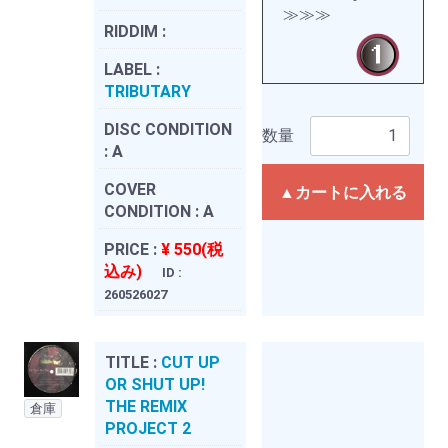
≫≫≫
RIDDIM :
LABEL :
TRIBUTARY
DISC CONDITION
数量
:
A
COVER
▲カートに入れる
CONDITION :
A
PRICE :
¥ 550(税
込み)
ID :
260526027
TITLE :
CUT UP
OR SHUT UP!
THE REMIX
倉庫
PROJECT 2