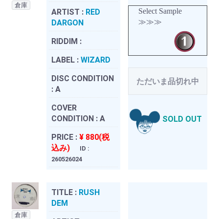
倉庫
Select Sample
ARTIST :
RED
≫≫≫
DARGON
RIDDIM :
LABEL :
WIZARD
DISC CONDITION
ただいま品切れ中
:
A
COVER
CONDITION :
A
SOLD OUT
PRICE :
¥ 880(税
込み)
ID :
260526024
TITLE :
RUSH
DEM
倉庫