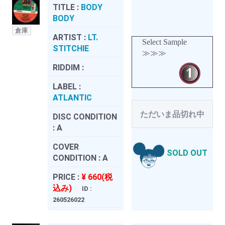
TITLE :
BODY
BODY
倉庫
ARTIST :
LT.
Select Sample
STITCHIE
≫≫≫
RIDDIM :
LABEL :
ATLANTIC
ただいま品切れ中
DISC CONDITION
:
A
COVER
SOLD OUT
CONDITION :
A
PRICE :
¥ 660(税
込み)
ID :
260526022