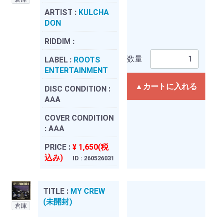
ARTIST :
KULCHA
DON
RIDDIM :
数量
LABEL :
ROOTS
ENTERTAINMENT
▲カートに入れる
DISC CONDITION :
AAA
COVER CONDITION
:
AAA
PRICE :
¥ 1,650(税
込み)
ID : 260526031
TITLE :
MY CREW
(未開封)
倉庫