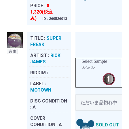
PRICE :
¥
1,320(税込
み)
ID : 260526013
TITLE :
SUPER
FREAK
倉庫
ARTIST :
RICK
Select Sample
JAMES
≫≫≫
RIDDIM :
LABEL :
MOTOWN
DISC CONDITION
ただいま品切れ中
:
A
COVER
CONDITION :
A
SOLD OUT