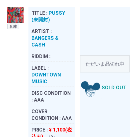
TITLE :
PUSSY
(未開封)
倉庫
ARTIST :
BANGERS &
CASH
RIDDIM :
ただいま品切れ中
LABEL :
DOWNTOWN
MUSIC
SOLD OUT
DISC CONDITION
:
AAA
COVER
CONDITION :
AAA
PRICE :
¥ 1,100(税
込み)
ID :