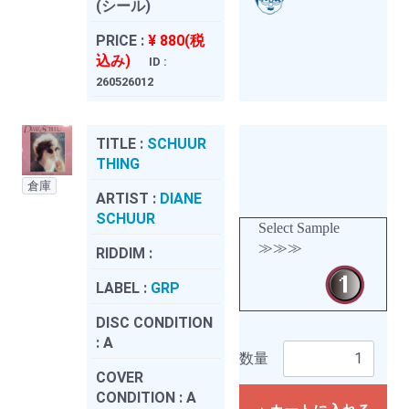
(シール)
PRICE :
¥ 880(税
込み)
ID :
260526012
TITLE :
SCHUUR
THING
倉庫
ARTIST :
DIANE
SCHUUR
Select Sample
≫≫≫
RIDDIM :
LABEL :
GRP
DISC CONDITION
:
A
数量
COVER
CONDITION :
A