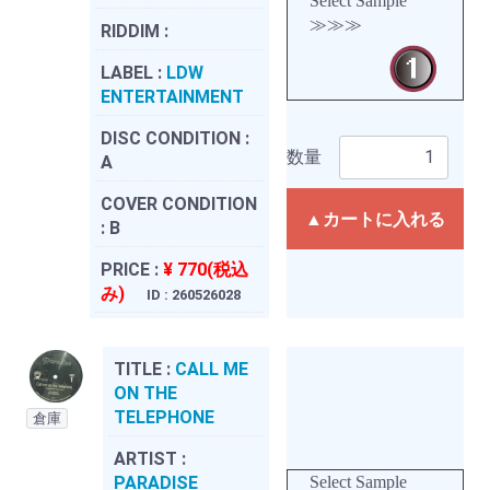
Select Sample
≫≫≫
RIDDIM :
LABEL :
LDW
ENTERTAINMENT
DISC CONDITION :
数量
A
COVER CONDITION
▲カートに入れる
:
B
PRICE :
¥ 770(税込
み)
ID : 260526028
TITLE :
CALL ME
ON THE
TELEPHONE
倉庫
ARTIST :
PARADISE
Select Sample