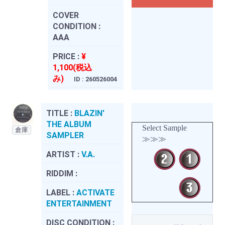
COVER
CONDITION :
AAA
PRICE :
¥
1,100(税込
み)
ID : 260526004
TITLE :
BLAZIN'
THE ALBUM
Select Sample
倉庫
SAMPLER
≫≫≫
ARTIST :
V.A.
RIDDIM :
LABEL :
ACTIVATE
ENTERTAINMENT
DISC CONDITION :