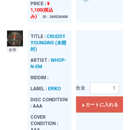
PRICE :
¥
1,100(税込
み)
ID : 260526008
TITLE :
CRUDDY
YOUNGINS (未開
封)
倉庫
ARTIST :
WHOP-
N-EM
RIDDIM :
数量
LABEL :
ERIKO
DISC CONDITION
▲カートに入れる
:
AAA
COVER
CONDITION :
AAA