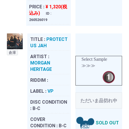
PRICE :
¥ 1,320(税
込み)
ID :
260526019
TITLE :
PROTECT
US JAH
倉庫
ARTIST :
Select Sample
MORGAN
≫≫≫
HERITAGE
RIDDIM :
LABEL :
VP
ただいま品切れ中
DISC CONDITION
:
B-C
COVER
SOLD OUT
CONDITION :
B-C