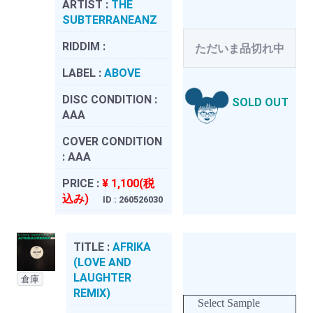
ARTIST :
THE
SUBTERRANEANZ
RIDDIM :
ただいま品切れ中
LABEL :
ABOVE
DISC CONDITION :
SOLD OUT
AAA
COVER CONDITION
:
AAA
PRICE :
¥ 1,100(税
込み)
ID : 260526030
TITLE :
AFRIKA
(LOVE AND
LAUGHTER
倉庫
REMIX)
Select Sample