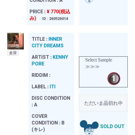
CONDITION :
A
PRICE :
¥ 770(税込
み)
ID : 260526014
TITLE :
INNER
CITY DREAMS
倉庫
ARTIST :
KENNY
Select Sample
PORE
≫≫≫
RIDDIM :
LABEL :
ITI
DISC CONDITION
ただいま品切れ中
:
A
COVER
CONDITION :
B
SOLD OUT
(キレ)