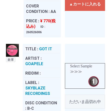
▲カートに入れる
COVER
CONDITION :
AA
PRICE :
¥ 770(税
込み)
ID :
260526006
TITLE :
GOT IT
ARTIST :
倉庫
GOAPELE
Select Sample
≫≫≫
RIDDIM :
LABEL :
SKYBLAZE
RECORDINGS
ただいま品切れ中
DISC CONDITION
:
B-C