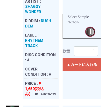
ARTIST :
SHAGGY
WONDER
Select Sample
RIDDIM :
RUSH
≫≫≫
DEM
LABEL :
RHYTHEM
TRACK
数量
DISC CONDITION
:
A
▲カートに入れる
COVER
CONDITION :
A
PRICE :
¥
1,650(税込
み)
ID : 260526023