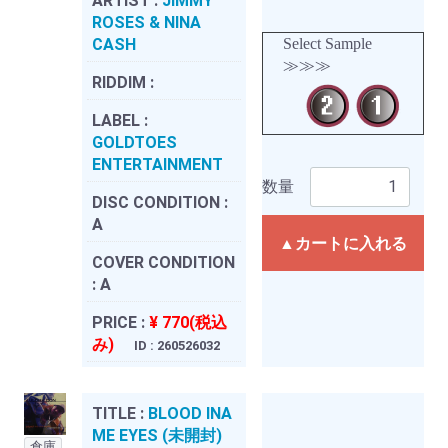
ARTIST :
JIMMY
ROSES & NINA
CASH
Select Sample
≫≫≫
RIDDIM :
LABEL :
GOLDTOES
ENTERTAINMENT
数量
DISC CONDITION :
A
▲カートに入れる
COVER CONDITION
:
A
PRICE :
¥ 770(税込
み)
ID : 260526032
TITLE :
BLOOD INA
ME EYES (未開封)
倉庫