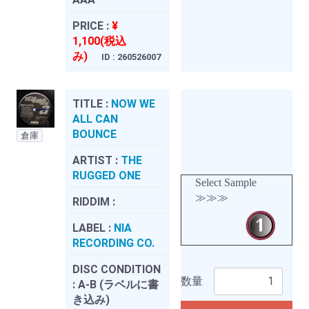
PRICE :
¥
1,100(税込
み)
ID : 260526007
TITLE :
NOW WE
ALL CAN
BOUNCE
倉庫
ARTIST :
THE
RUGGED ONE
Select Sample
≫≫≫
RIDDIM :
LABEL :
NIA
RECORDING CO.
DISC CONDITION
数量
:
A-B (ラベルに書
き込み)