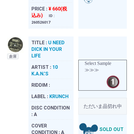
PRICE :
¥ 660(税
込み)
ID :
260526017
TITLE :
U NEED
DICK IN YOUR
LIFE
倉庫
Select Sample
ARTIST :
10
≫≫≫
K.A.N.'S
RIDDIM :
LABEL :
KRUNCH
ただいま品切れ中
DISC CONDITION
:
A
COVER
SOLD OUT
CONDITION :
A