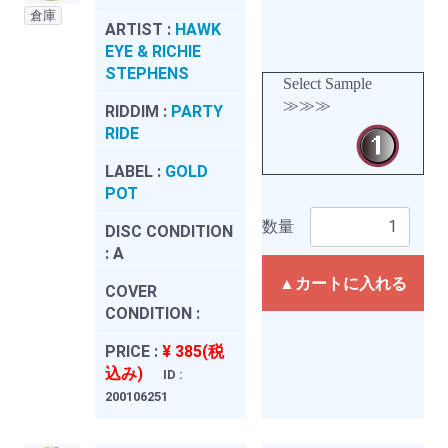
倉庫
ARTIST :
HAWK
EYE & RICHIE
STEPHENS
Select Sample
≫≫≫
RIDDIM :
PARTY
RIDE
LABEL :
GOLD
POT
数量
DISC CONDITION
:
A
▲カートに入れる
COVER
CONDITION :
PRICE :
¥ 385(税
込み)
ID :
200106251