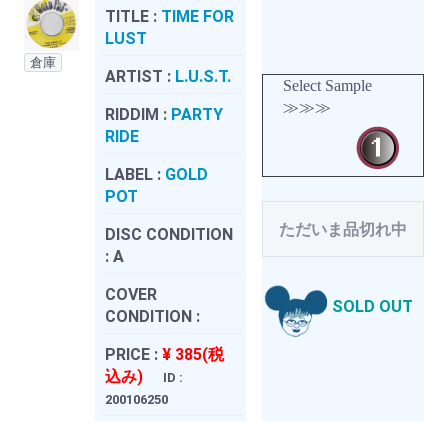
TITLE :
TIME FOR
LUST
倉庫
ARTIST :
L.U.S.T.
Select Sample
≫≫≫
RIDDIM :
PARTY
RIDE
LABEL :
GOLD
POT
ただいま品切れ中
DISC CONDITION
:
A
COVER
SOLD OUT
CONDITION :
PRICE :
¥ 385(税
込み)
ID :
200106250