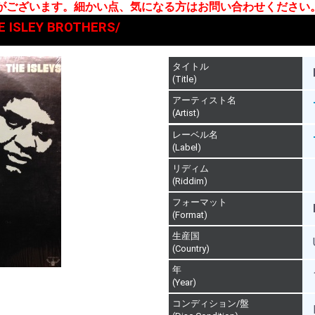
合がございます。細かい点、気になる方はお問い合わせください
E ISLEY BROTHERS/
タイトル
(Title)
アーティスト名
(Artist)
レーベル名
(Label)
リディム
(Riddim)
フォーマット
(Format)
生産国
(Country)
年
(Year)
コンディション/盤