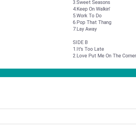
3.Sweet Seasons
4.Keep On Walkin'
5.Work To Do
6.Pop That Thang
7.Lay Away
SIDE B
1.It's Too Late
2.Love Put Me On The Corne