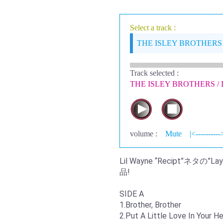
Select a track :
THE ISLEY BROTHERS /
Track selected
:
THE ISLEY BROTHERS / 
volume :
Mute
|<----------
Lil Wayne “Recipt”ネタの
品!
SIDE A
1.Brother, Brother
2.Put A Little Love In Your H