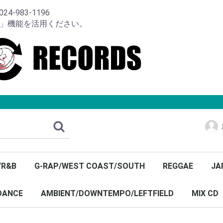
-983-1196
り」機能を活用ください。
/R&B
G-RAP/WEST COAST/SOUTH
REGGAE
JA
DANCE
AMBIENT/DOWNTEMPO/LEFTFIELD
MIX CD