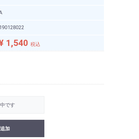
A
190128022
¥ 1,540
税込
中です
追加