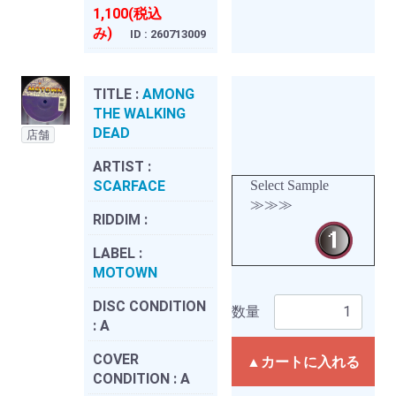
1,100(税込
み)
ID : 260713009
TITLE :
AMONG
THE WALKING
DEAD
店舗
ARTIST :
SCARFACE
Select Sample
≫≫≫
RIDDIM :
LABEL :
MOTOWN
DISC CONDITION
数量
:
A
COVER
▲カートに入れる
CONDITION :
A