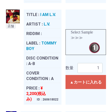
TITLE :
I AM L.V.
ARTIST :
L.V.
店舗
Select Sample
RIDDIM :
≫≫≫
LABEL :
TOMMY
BOY
DISC CONDITION
:
A-B
数量
COVER
CONDITION :
A
▲カートに入れる
PRICE :
¥
2,200(税込
み)
ID : 260618022