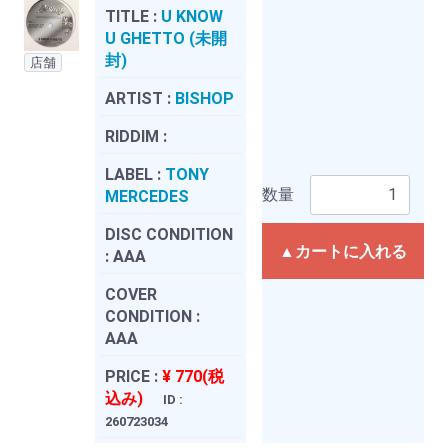
TITLE :
U KNOW
U GHETTO (未開
封)
店舗
ARTIST :
BISHOP
RIDDIM :
LABEL :
TONY
数量
MERCEDES
DISC CONDITION
▲カートに入れる
:
AAA
COVER
CONDITION :
AAA
PRICE :
¥ 770(税
込み)
ID :
260723034