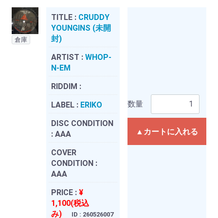
TITLE :
CRUDDY
YOUNGINS (未開
封)
倉庫
ARTIST :
WHOP-
N-EM
RIDDIM :
数量
LABEL :
ERIKO
DISC CONDITION
▲カートに入れる
:
AAA
COVER
CONDITION :
AAA
PRICE :
¥
1,100(税込
み)
ID : 260526007