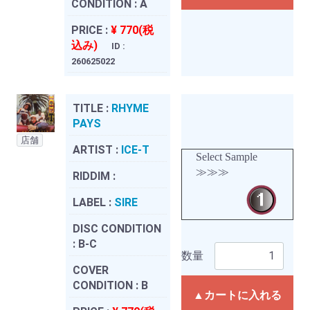
CONDITION :
A
PRICE :
¥ 770(税
込み)
ID :
260625022
TITLE :
RHYME
PAYS
店舗
ARTIST :
ICE-T
Select Sample
≫≫≫
RIDDIM :
LABEL :
SIRE
DISC CONDITION
:
B-C
数量
COVER
CONDITION :
B
▲カートに入れる