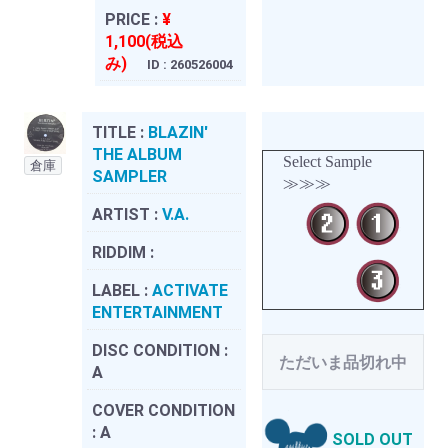
PRICE :
¥
1,100(税込
み)
ID : 260526004
TITLE :
BLAZIN'
THE ALBUM
Select Sample
倉庫
SAMPLER
≫≫≫
ARTIST :
V.A.
RIDDIM :
LABEL :
ACTIVATE
ENTERTAINMENT
DISC CONDITION :
ただいま品切れ中
A
COVER CONDITION
:
A
SOLD OUT