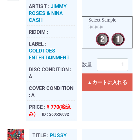
ARTIST :
JIMMY
ROSES & NINA
CASH
Select Sample
≫≫≫
RIDDIM :
LABEL :
GOLDTOES
ENTERTAINMENT
数量
DISC CONDITION :
A
▲カートに入れる
COVER CONDITION
:
A
PRICE :
¥ 770(税込
み)
ID : 260526032
TITLE :
PUSSY