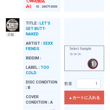
1,980(税込
み)
ID : 260713030
TITLE :
LET'S
GET BUTT-
NAKED
店舗
ARTIST :
SEXX
FIENDS
Select Sample
≫≫≫
RIDDIM :
LABEL :
TOO
COLD
DISC CONDITION
数量
:
B
COVER
▲カートに入れる
CONDITION :
A