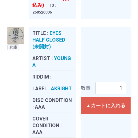
込み)
ID :
260526006
TITLE :
EYES
HALF CLOSED
(未開封)
倉庫
ARTIST :
YOUNG
A
RIDDIM :
数量
LABEL :
AKRIGHT
DISC CONDITION
▲カートに入れる
:
AAA
COVER
CONDITION :
AAA