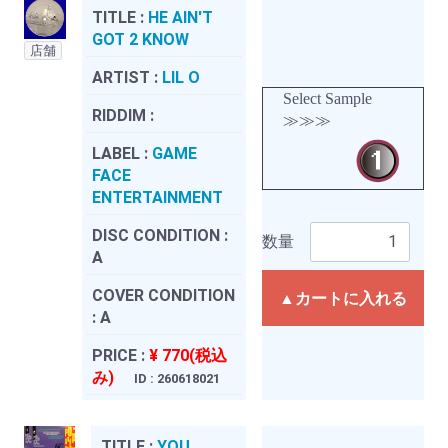
TITLE :
HE AIN'T
GOT 2 KNOW
店舗
ARTIST :
LIL O
Select Sample
RIDDIM :
≫≫≫
LABEL :
GAME
FACE
ENTERTAINMENT
DISC CONDITION :
数量
A
COVER CONDITION
▲カートに入れる
:
A
PRICE :
¥ 770(税込
み)
ID : 260618021
TITLE :
YOU