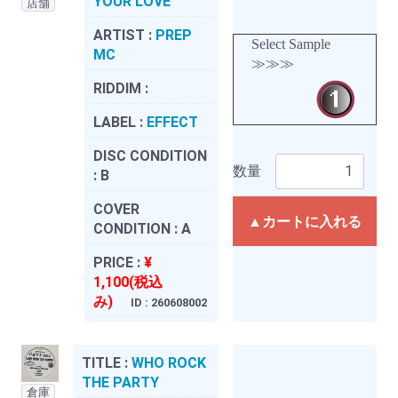
YOUR LOVE
店舗
ARTIST :
PREP
Select Sample
MC
≫≫≫
RIDDIM :
LABEL :
EFFECT
DISC CONDITION
数量
:
B
COVER
▲カートに入れる
CONDITION :
A
PRICE :
¥
1,100(税込
み)
ID : 260608002
TITLE :
WHO ROCK
THE PARTY
倉庫