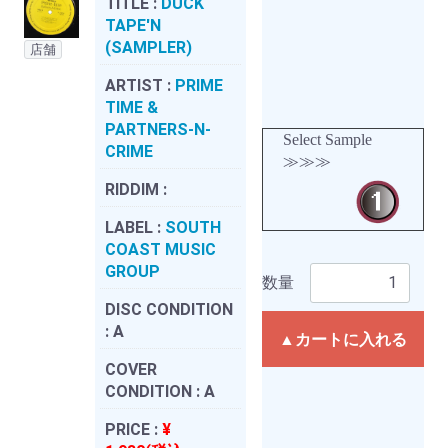
TITLE :
DUCK
TAPE'N
(SAMPLER)
店舗
ARTIST :
PRIME
TIME &
PARTNERS-N-
Select Sample
CRIME
≫≫≫
RIDDIM :
LABEL :
SOUTH
COAST MUSIC
GROUP
数量
DISC CONDITION
:
A
▲カートに入れる
COVER
CONDITION :
A
PRICE :
¥