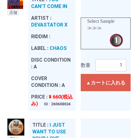
CAN'T COME IN
店舗
ARTIST :
Select Sample
DEVASTATOR X
≫≫≫
RIDDIM :
LABEL :
CHAOS
DISC CONDITION
数量
:
A
COVER
▲カートに入れる
CONDITION :
A
PRICE :
¥ 660(税込
み)
ID : 260608024
TITLE :
I JUST
WANT TO USE