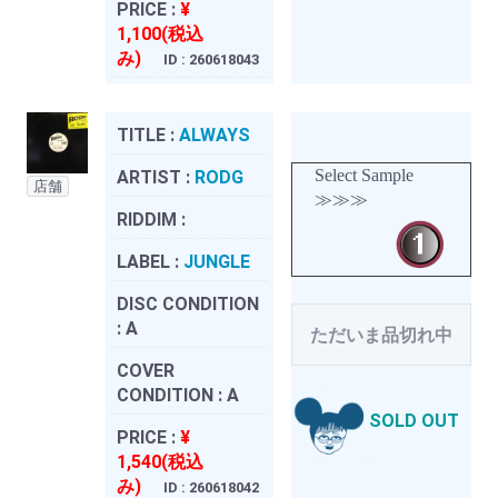
PRICE :
¥
1,100(税込
み)
ID : 260618043
TITLE :
ALWAYS
Select Sample
ARTIST :
RODG
店舗
≫≫≫
RIDDIM :
LABEL :
JUNGLE
DISC CONDITION
:
A
ただいま品切れ中
COVER
CONDITION :
A
SOLD OUT
PRICE :
¥
1,540(税込
み)
ID : 260618042