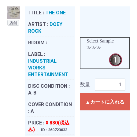
TITLE :
THE ONE
店舗
ARTIST :
DOEY
ROCK
Select Sample
RIDDIM :
≫≫≫
LABEL :
INDUSTRIAL
WORKS
ENTERTAINMENT
数量
DISC CONDITION :
A-B
▲カートに入れる
COVER CONDITION
:
A
PRICE :
¥ 880(税込
み)
ID : 260723033