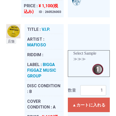
PRICE :
¥ 1,100(税
込み)
ID : 260526003
TITLE :
V.I.P.
ARTIST :
店舗
MAFIOSO
Select Sample
RIDDIM :
≫≫≫
LABEL :
BIGGA
FIGGAZ MUSIC
GROUP
DISC CONDITION
数量
:
B
COVER
▲カートに入れる
CONDITION :
A