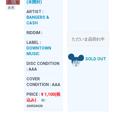
(未開封)
倉庫
ARTIST :
BANGERS &
CASH
RIDDIM :
ただいま品切れ中
LABEL :
DOWNTOWN
MUSIC
SOLD OUT
DISC CONDITION
:
AAA
COVER
CONDITION :
AAA
PRICE :
¥ 1,100(税
込み)
ID :
260526020