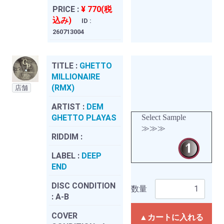
PRICE :
¥ 770(税
込み)
ID :
260713004
TITLE :
GHETTO
MILLIONAIRE
(RMX)
店舗
ARTIST :
DEM
GHETTO PLAYAS
Select Sample
≫≫≫
RIDDIM :
LABEL :
DEEP
END
DISC CONDITION
数量
:
A-B
COVER
▲カートに入れる