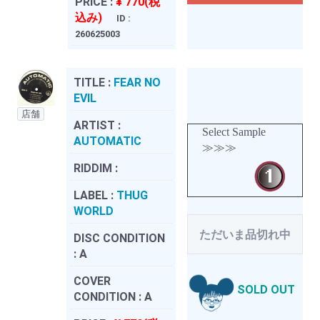
PRICE :
¥ 770(税
込み)
ID :
260625003
TITLE :
FEAR NO
EVIL
店舗
ARTIST :
Select Sample
AUTOMATIC
≫≫≫
RIDDIM :
LABEL :
THUG
WORLD
ただいま品切れ中
DISC CONDITION
:
A
COVER
SOLD OUT
CONDITION :
A