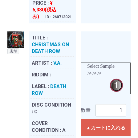
PRICE :
¥
6,380(税込
み)
ID : 260713021
TITLE :
CHRISTMAS ON
DEATH ROW
店舗
ARTIST :
V.A.
Select Sample
≫≫≫
RIDDIM :
LABEL :
DEATH
ROW
DISC CONDITION
数量
:
C
COVER
▲カートに入れる
CONDITION :
A