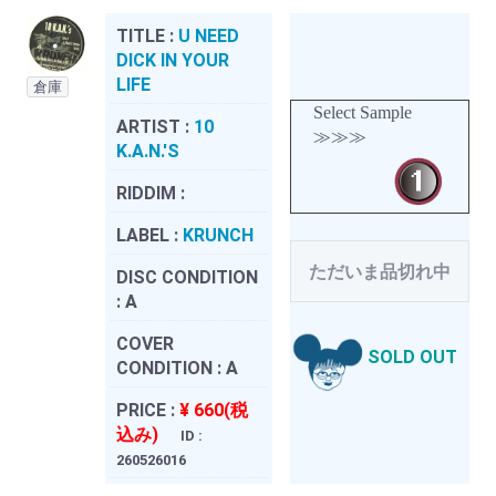
TITLE :
U NEED
DICK IN YOUR
LIFE
倉庫
Select Sample
ARTIST :
10
≫≫≫
K.A.N.'S
RIDDIM :
LABEL :
KRUNCH
ただいま品切れ中
DISC CONDITION
:
A
COVER
SOLD OUT
CONDITION :
A
PRICE :
¥ 660(税
込み)
ID :
260526016