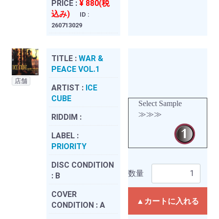
PRICE :
¥ 880(税
込み)
ID :
260713029
TITLE :
WAR &
PEACE VOL.1
店舗
ARTIST :
ICE
CUBE
Select Sample
≫≫≫
RIDDIM :
LABEL :
PRIORITY
DISC CONDITION
数量
:
B
COVER
▲カートに入れる
CONDITION :
A