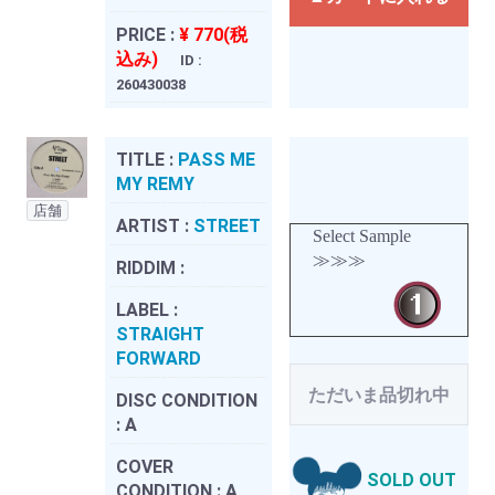
PRICE :
¥ 770(税
込み)
ID :
260430038
TITLE :
PASS ME
MY REMY
店舗
ARTIST :
STREET
Select Sample
≫≫≫
RIDDIM :
LABEL :
STRAIGHT
FORWARD
ただいま品切れ中
DISC CONDITION
:
A
COVER
SOLD OUT
CONDITION :
A