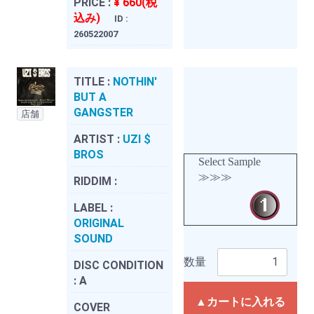
PRICE :
¥ 660(税
込み)
ID :
260522007
TITLE :
NOTHIN'
BUT A
GANGSTER
店舗
ARTIST :
UZI $
BROS
Select Sample
≫≫≫
RIDDIM :
LABEL :
ORIGINAL
SOUND
数量
DISC CONDITION
:
A
▲カートに入れる
COVER