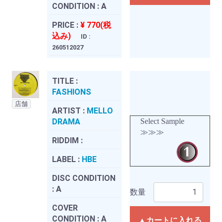
CONDITION :
A
PRICE :
¥ 770(税
込み)
ID :
260512027
TITLE :
FASHIONS
店舗
ARTIST :
MELLO
DRAMA
Select Sample
≫≫≫
RIDDIM :
LABEL :
HBE
DISC CONDITION
:
A
数量
COVER
CONDITION :
A
▲カートに入れる