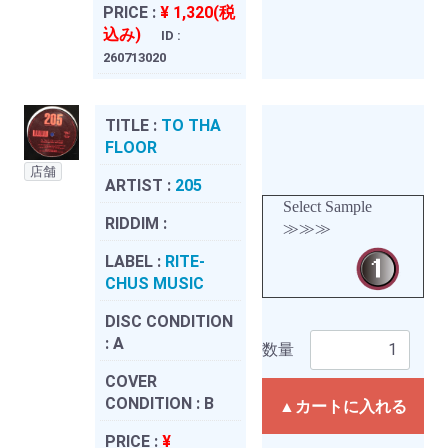
PRICE :
¥ 1,320(税
込み)
ID :
260713020
TITLE :
TO THA
FLOOR
店舗
ARTIST :
205
Select Sample
RIDDIM :
≫≫≫
LABEL :
RITE-
CHUS MUSIC
DISC CONDITION
:
A
数量
COVER
CONDITION :
B
▲カートに入れる
PRICE :
¥