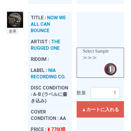
TITLE :
NOW WE
ALL CAN
BOUNCE
倉庫
ARTIST :
THE
RUGGED ONE
Select Sample
≫≫≫
RIDDIM :
LABEL :
NIA
RECORDING CO.
DISC CONDITION
数量
:
A-B (ラベルに書
き込み)
▲カートに入れる
COVER
CONDITION :
AA
PRICE :
¥ 770(税