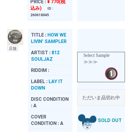
PRICE :
¥ 770(税
込み)
ID :
260618045
TITLE :
HOW WE
LIVIN' SAMPLER
店舗
ARTIST :
812
Select Sample
SOULJAZ
≫≫≫
RIDDIM :
LABEL :
LAY IT
DOWN
ただいま品切れ中
DISC CONDITION
:
A
COVER
SOLD OUT
CONDITION :
A