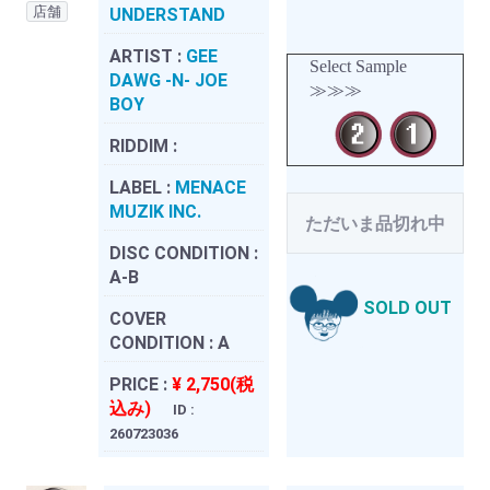
店舗
UNDERSTAND
ARTIST :
GEE
Select Sample
DAWG -N- JOE
≫≫≫
BOY
RIDDIM :
LABEL :
MENACE
MUZIK INC.
ただいま品切れ中
DISC CONDITION :
A-B
SOLD OUT
COVER
CONDITION :
A
PRICE :
¥ 2,750(税
込み)
ID :
260723036