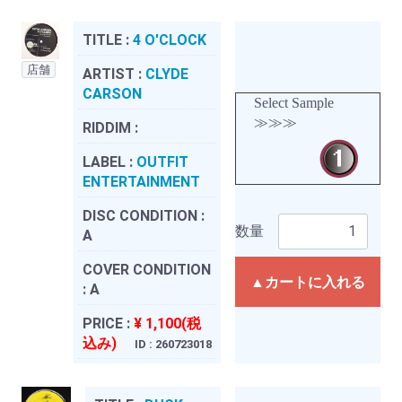
TITLE :
4 O'CLOCK
店舗
ARTIST :
CLYDE
CARSON
Select Sample
≫≫≫
RIDDIM :
LABEL :
OUTFIT
ENTERTAINMENT
DISC CONDITION :
数量
A
COVER CONDITION
▲カートに入れる
:
A
PRICE :
¥ 1,100(税
込み)
ID : 260723018