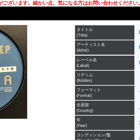
合がございます。細かい点、気になる方はお問い合わせください
タイトル
(Title)
アーティスト名
(Artist)
レーベル名
(Label)
リディム
(Riddim)
フォーマット
(Format)
生産国
(Country)
年
(Year)
コンディション/盤