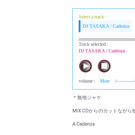
Select a track :
DJ TASAKA / Cadenza
Track selected
:
DJ TASAKA / Cadenza
volume :
Mute
|<----------
＊無地ジャケ
MIX CDからのカットなが
A Cadenza