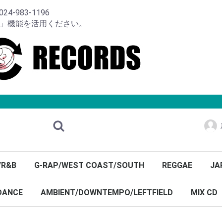
-983-1196
り」機能を活用ください。
/R&B
G-RAP/WEST COAST/SOUTH
REGGAE
JA
DANCE
AMBIENT/DOWNTEMPO/LEFTFIELD
MIX CD