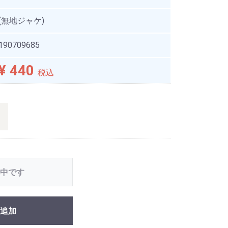
(無地ジャケ)
190709685
¥ 440
税込
中です
追加