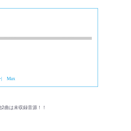
>|
Max
ら他2曲は未収録音源！！