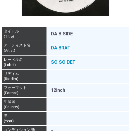
タイトル
DA B SIDE
(Title)
アーティスト名
DA BRAT
(Artist)
レーベル名
SO SO DEF
(Label)
リディム
(Riddim)
フォーマット
12inch
(Format)
生産国
(Country)
年
(Year)
コンディション/盤