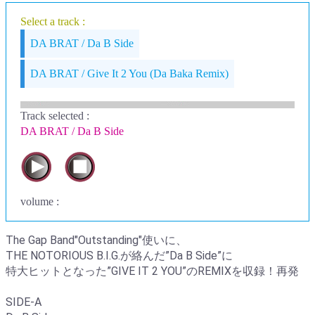
Select a track :
DA BRAT / Da B Side
DA BRAT / Give It 2 You (Da Baka Remix)
Track selected
:
DA BRAT / Da B Side
volume :
The Gap Band"Outstanding"使いに、
THE NOTORIOUS B.I.G.が絡んだ”Da B Side”に
特大ヒットとなった”GIVE IT 2 YOU”のREMIXを収録！再発
SIDE-A