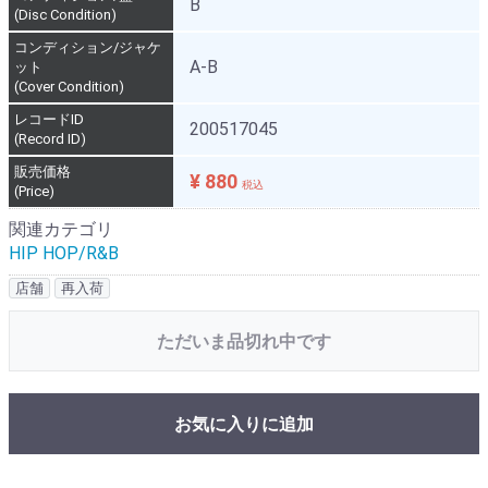
B
(Disc Condition)
コンディション/ジャケ
A-B
ット
(Cover Condition)
レコードID
200517045
(Record ID)
販売価格
¥ 880
税込
(Price)
関連カテゴリ
HIP HOP/R&B
店舗
再入荷
ただいま品切れ中です
お気に入りに追加