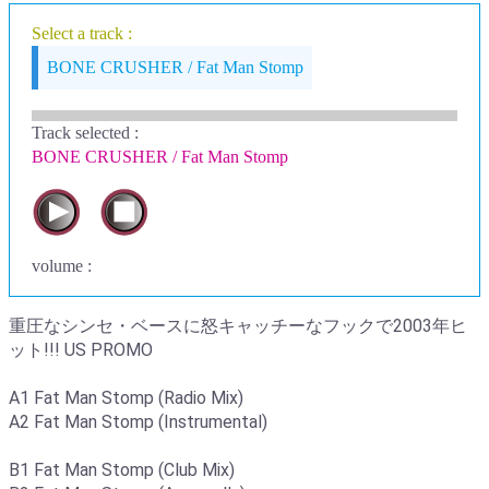
Select a track :
BONE CRUSHER / Fat Man Stomp
Track selected
:
BONE CRUSHER / Fat Man Stomp
volume :
重圧なシンセ・ベースに怒キャッチーなフックで2003年ヒ
ット!!! US PROMO
A1 Fat Man Stomp (Radio Mix)
A2 Fat Man Stomp (Instrumental)
B1 Fat Man Stomp (Club Mix)