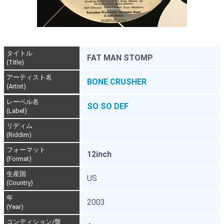
タイトル
FAT MAN STOMP
(Title)
アーティスト名
BONE CRUSHER
(Artist)
レーベル名
SO SO DEF
(Label)
リディム
(Riddim)
フォーマット
12inch
(Format)
生産国
US
(Country)
年
2003
(Year)
コンディション/盤