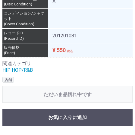
A
(Disc Condition)
コンディション/ジャケ
ット
(Cover Condition)
レコードID
201201081
(Record ID)
販売価格
¥ 550
税込
(Price)
関連カテゴリ
HIP HOP/R&B
店舗
ただいま品切れ中です
お気に入りに追加