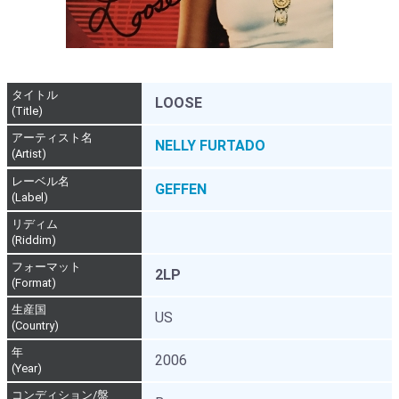
タイトル
LOOSE
(Title)
アーティスト名
NELLY FURTADO
(Artist)
レーベル名
GEFFEN
(Label)
リディム
(Riddim)
フォーマット
2LP
(Format)
生産国
US
(Country)
年
2006
(Year)
コンディション/盤