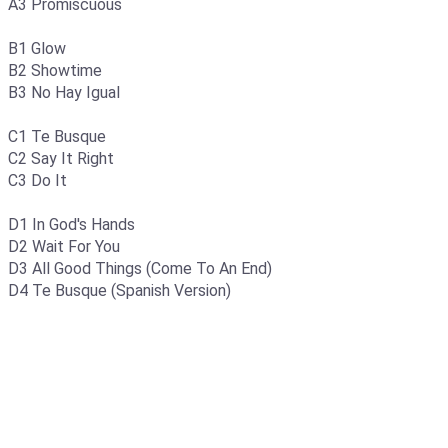
A3 Promiscuous
B1 Glow
B2 Showtime
B3 No Hay Igual
C1 Te Busque
C2 Say It Right
C3 Do It
D1 In God's Hands
D2 Wait For You
D3 All Good Things (Come To An End)
D4 Te Busque (Spanish Version)