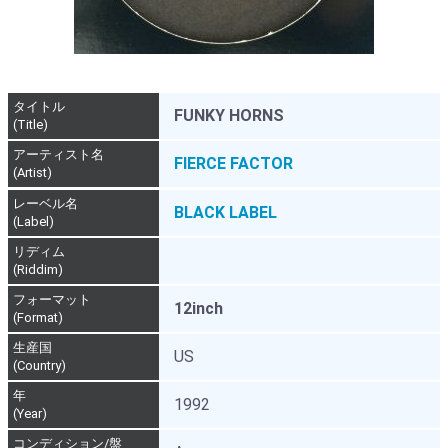
タイトル
FUNKY HORNS
(Title)
アーティスト名
FIERCE FACTOR
(Artist)
レーベル名
BLACK LABEL
(Label)
リディム
(Riddim)
フォーマット
12inch
(Format)
生産国
US
(Country)
年
1992
(Year)
コンディション/盤