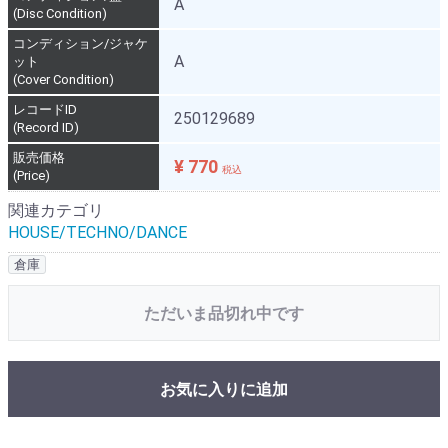
A
(Disc Condition)
コンディション/ジャケ
A
ット
(Cover Condition)
レコードID
250129689
(Record ID)
販売価格
¥ 770
税込
(Price)
関連カテゴリ
HOUSE/TECHNO/DANCE
倉庫
ただいま品切れ中です
お気に入りに追加