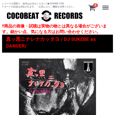
レコードの買取り・販売はお任せください! ☎ 024-983-1196
Menu
0
!! カートの記録は消去されます、「お気に入り」機能を活用ください。
!!商品の画像・試聴は実物の物とは異なる場合がございま
す。細かい点、気になる方はお問い合わせください。
真ッ黒ニナレナカッタヨ / DJ SUKEBE as
DANGER/