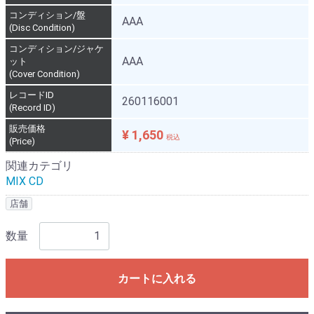
コンディション/盤
AAA
(Disc Condition)
コンディション/ジャケ
AAA
ット
(Cover Condition)
レコードID
260116001
(Record ID)
販売価格
¥ 1,650
税込
(Price)
関連カテゴリ
MIX CD
店舗
数量
カートに入れる