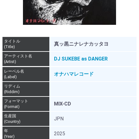
タイトル
真ッ黒ニナレナカッタヨ
(Title)
アーティスト名
DJ SUKEBE as DANGER
(Artist)
レーベル名
オナハマレコード
(Label)
リディム
(Riddim)
フォーマット
MIX-CD
(Format)
生産国
JPN
(Country)
年
2025
(Year)