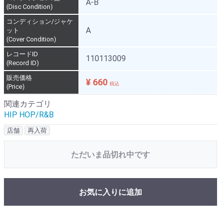
A-B
(Disc Condition)
コンディション/ジャケ
A
ット
(Cover Condition)
レコードID
110113009
(Record ID)
販売価格
¥ 660
税込
(Price)
関連カテゴリ
HIP HOP/R&B
店舗
再入荷
ただいま品切れ中です
お気に入りに追加