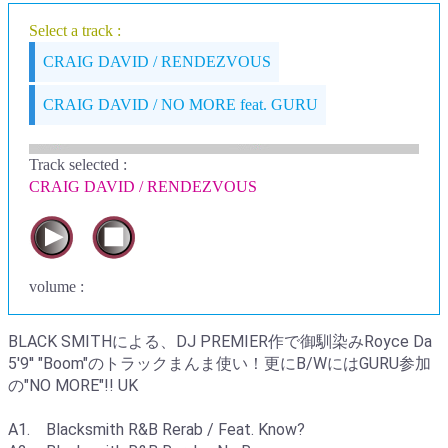
Select a track :
CRAIG DAVID / RENDEZVOUS
CRAIG DAVID / NO MORE feat. GURU
Track selected
:
CRAIG DAVID / RENDEZVOUS
volume :
BLACK SMITHによる、DJ PREMIER作で御馴染みRoyce Da
5'9'' "Boom"のトラックまんま使い！更にB/WにはGURU参加
の"NO MORE"!! UK
A1. Blacksmith R&B Rerab / Feat. Know?