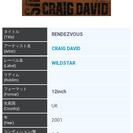
タイトル
RENDEZVOUS
(Title)
アーティスト名
CRAIG DAVID
(Artist)
レーベル名
WILDSTAR
(Label)
リディム
(Riddim)
フォーマット
12inch
(Format)
生産国
UK
(Country)
年
2001
(Year)
コンディション/盤