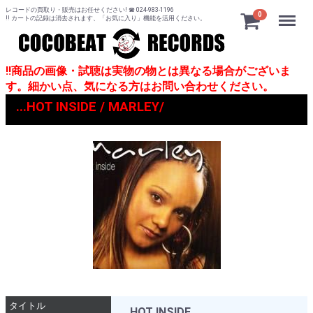
レコードの買取り・販売はお任せください! ☎ 024-983-1196
Menu
0
!! カートの記録は消去されます、「お気に入り」機能を活用ください。
!!商品の画像・試聴は実物の物とは異なる場合がございま
す。細かい点、気になる方はお問い合わせください。
...HOT INSIDE / MARLEY/
タイトル
...HOT INSIDE