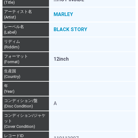
(Title)
アーティスト名
MARLEY
(Artist)
レーベル名
BLACK STORY
(Label)
リディム
(Riddim)
フォーマット
12inch
(Format)
生産国
(Country)
年
(Year)
コンディション/盤
A
(Disc Condition)
コンディション/ジャケ
ット
(Cover Condition)
レコードID