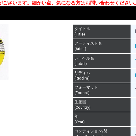
合がございます。細かい点、気になる方はお問い合わせください
タイトル
(Title)
アーティスト名
(Artist)
レーベル名
(Label)
リディム
(Riddim)
フォーマット
(Format)
生産国
(Country)
年
(Year)
コンディション/盤