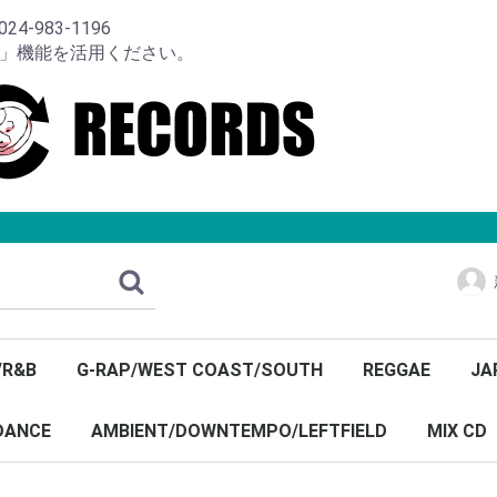
-983-1196
り」機能を活用ください。
/R&B
G-RAP/WEST COAST/SOUTH
REGGAE
JA
DANCE
AMBIENT/DOWNTEMPO/LEFTFIELD
MIX CD