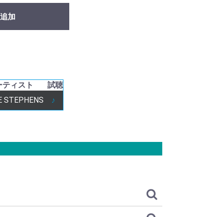
追加
ーティスト
試聴
E STEPHENS
♪