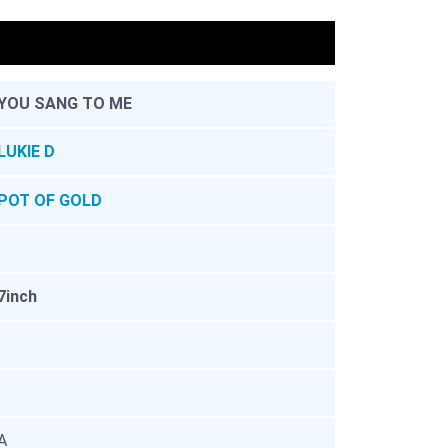
。
YOU SANG TO ME
LUKIE D
POT OF GOLD
7inch
A