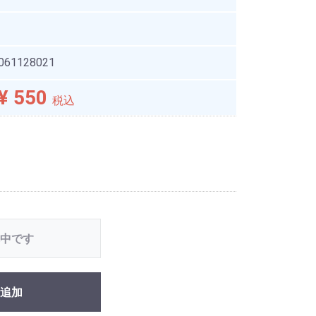
061128021
¥ 550
税込
中です
追加