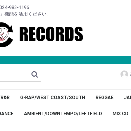
-983-1196
り」機能を活用ください。
/R&B
G-RAP/WEST COAST/SOUTH
REGGAE
JA
DANCE
AMBIENT/DOWNTEMPO/LEFTFIELD
MIX CD