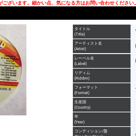
合がございます。細かい点、気になる方はお問い合わせください
タイトル
(Title)
アーティスト名
(Artist)
レーベル名
(Label)
リディム
(Riddim)
フォーマット
(Format)
生産国
(Country)
年
(Year)
コンディション/盤