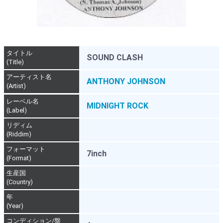
タイトル
SOUND CLASH
(Title)
アーティスト名
ANTHONY JOHNSON
(Artist)
レーベル名
MIDNIGHT ROCK
(Label)
リディム
(Riddim)
フォーマット
7inch
(Format)
生産国
(Country)
年
(Year)
コンディション/盤