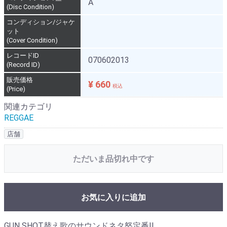
A
(Disc Condition)
コンディション/ジャケ
ット
(Cover Condition)
レコードID
070602013
(Record ID)
販売価格
¥ 660
税込
(Price)
関連カテゴリ
REGGAE
店舗
ただいま品切れ中です
お気に入りに追加
GUN SHOT替え歌のサウンドネタ怒定番!!