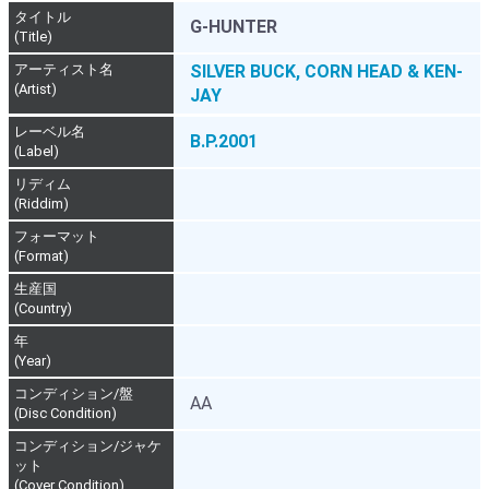
タイトル
G-HUNTER
(Title)
アーティスト名
SILVER BUCK, CORN HEAD & KEN-
(Artist)
JAY
レーベル名
B.P.2001
(Label)
リディム
(Riddim)
フォーマット
(Format)
生産国
(Country)
年
(Year)
コンディション/盤
AA
(Disc Condition)
コンディション/ジャケ
ット
(Cover Condition)