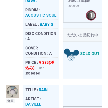
Select Sample
DAWG
≫≫≫
RIDDIM :
ACOUSTIC SOUL
LABEL :
BABY G
DISC CONDITION
ただいま品切れ中
:
A
COVER
CONDITION :
A
SOLD OUT
PRICE :
¥ 385(税
込み)
ID :
250803261
TITLE :
RAIN
ARTIST :
倉庫
DA'VILLE