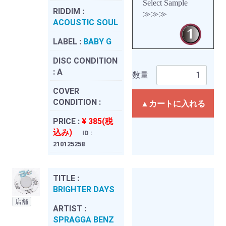
Select Sample
RIDDIM :
≫≫≫
ACOUSTIC SOUL
LABEL :
BABY G
DISC CONDITION
:
A
数量
COVER
CONDITION :
▲カートに入れる
PRICE :
¥ 385(税
込み)
ID :
210125258
TITLE :
BRIGHTER DAYS
店舗
ARTIST :
SPRAGGA BENZ