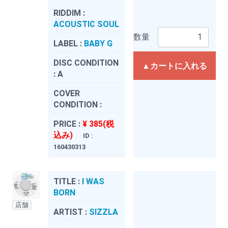
RIDDIM :
ACOUSTIC SOUL
数量
LABEL :
BABY G
DISC CONDITION
▲カートに入れる
:
A
COVER
CONDITION :
PRICE :
¥ 385(税
込み)
ID :
160430313
TITLE :
I WAS
BORN
店舗
ARTIST :
SIZZLA