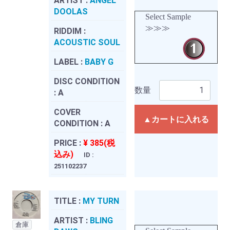
ARTIST :
ANGEL
DOOLAS
Select Sample
≫≫≫
RIDDIM :
ACOUSTIC SOUL
LABEL :
BABY G
DISC CONDITION
数量
:
A
COVER
▲カートに入れる
CONDITION :
A
PRICE :
¥ 385(税
込み)
ID :
251102237
TITLE :
MY TURN
ARTIST :
BLING
倉庫