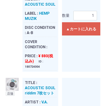
ACOUSTIC SOUL
LABEL :
HEMP
数量
MUZIK
DISC CONDITION
▲カートに入れる
:
A-B
COVER
CONDITION :
PRICE :
¥ 880(税
込み)
ID :
180724004
TITLE :
ACOUSTIC SOUL
riddim 7枚セット
店舗
ARTIST :
V.A.