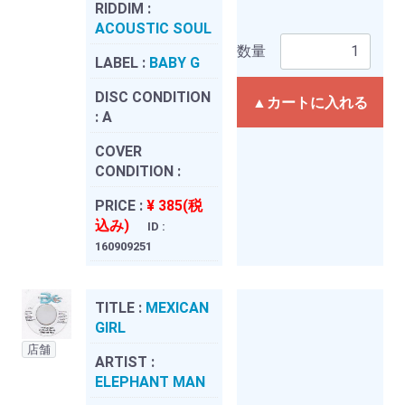
RIDDIM :
ACOUSTIC SOUL
数量
LABEL :
BABY G
DISC CONDITION
▲カートに入れる
:
A
COVER
CONDITION :
PRICE :
¥ 385(税
込み)
ID :
160909251
TITLE :
MEXICAN
GIRL
店舗
ARTIST :
ELEPHANT MAN