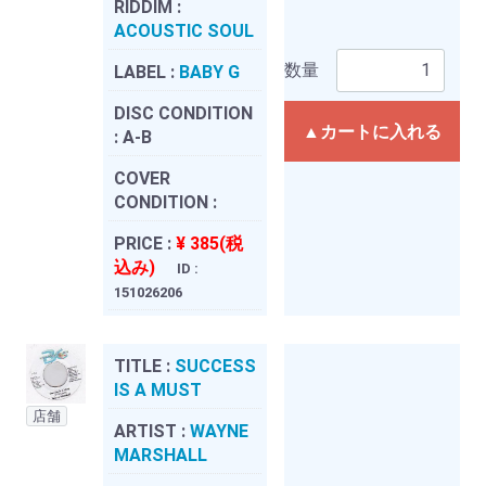
RIDDIM :
ACOUSTIC SOUL
数量
LABEL :
BABY G
DISC CONDITION
▲カートに入れる
:
A-B
COVER
CONDITION :
PRICE :
¥ 385(税
込み)
ID :
151026206
TITLE :
SUCCESS
IS A MUST
店舗
ARTIST :
WAYNE
MARSHALL