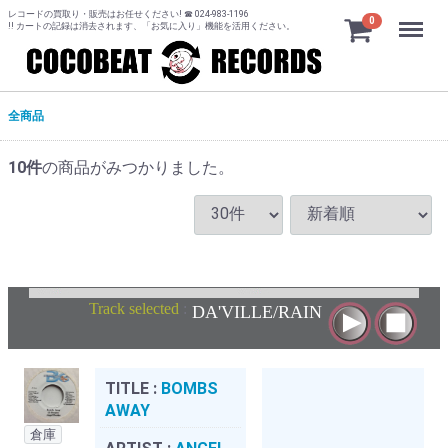
レコードの買取り・販売はお任せください! ☎ 024-983-1196
Menu
0
!! カートの記録は消去されます、「お気に入り」機能を活用ください。
全商品
10
件
の商品がみつかりました。
Track selected
:
DA'VILLE/RAIN
TITLE :
BOMBS
AWAY
倉庫