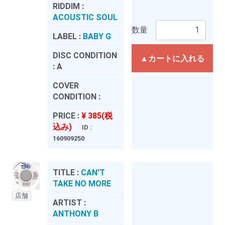
RIDDIM :
ACOUSTIC SOUL
数量
LABEL :
BABY G
DISC CONDITION
▲カートに入れる
:
A
COVER
CONDITION :
PRICE :
¥ 385(税
込み)
ID :
160909250
TITLE :
CAN'T
TAKE NO MORE
店舗
ARTIST :
ANTHONY B