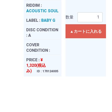
RIDDIM :
ACOUSTIC SOUL
数量
LABEL :
BABY G
DISC CONDITION
▲カートに入れる
:
A
COVER
CONDITION :
PRICE :
¥
1,320(税込
み)
ID : 170124005