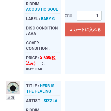
RIDDIM :
ACOUSTIC SOUL
数量
LABEL :
BABY G
DISC CONDITION
▲カートに入れる
:
AAA
COVER
CONDITION :
PRICE :
¥ 605(税
込み)
ID :
061219050
TITLE :
HERB IS
THE HEALING
店舗
ARTIST :
SIZZLA
RIDDIM :