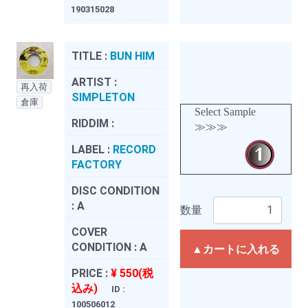
190315028
TITLE :
BUN HIM
ARTIST :
再入荷
SIMPLETON
倉庫
Select Sample
RIDDIM :
≫≫≫
LABEL :
RECORD
FACTORY
DISC CONDITION
:
A
数量
COVER
CONDITION :
A
▲カートに入れる
PRICE :
¥ 550(税
込み)
ID :
100506012