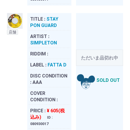
TITLE :
STAY
PON GUARD
店舗
ARTIST :
SIMPLETON
RIDDIM :
ただいま品切れ中
LABEL :
FATTA D
DISC CONDITION
SOLD OUT
:
AAA
COVER
CONDITION :
PRICE :
¥ 605(税
込み)
ID :
080930017