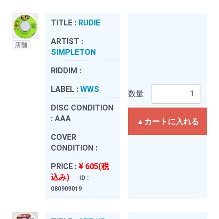
TITLE :
RUDIE
ARTIST :
店舗
SIMPLETON
RIDDIM :
LABEL :
WWS
数量
DISC CONDITION
:
AAA
▲カートに入れる
COVER
CONDITION :
PRICE :
¥ 605(税
込み)
ID :
080909019