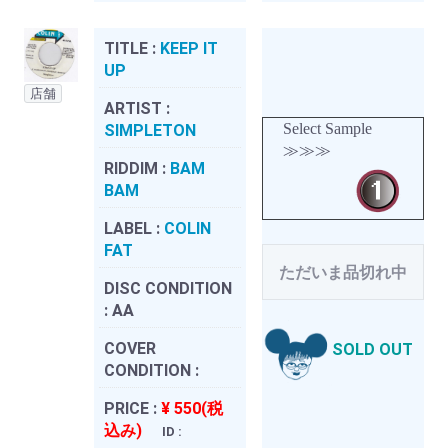
TITLE :
KEEP IT
UP
店舗
ARTIST :
Select Sample
SIMPLETON
≫≫≫
RIDDIM :
BAM
BAM
LABEL :
COLIN
FAT
ただいま品切れ中
DISC CONDITION
:
AA
COVER
SOLD OUT
CONDITION :
PRICE :
¥ 550(税
込み)
ID :