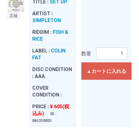
TITLE :
SET UP
ARTIST :
店舗
SIMPLETON
RIDDIM :
FISH &
RICE
LABEL :
COLIN
数量
FAT
DISC CONDITION
▲カートに入れる
:
AAA
COVER
CONDITION :
PRICE :
¥ 605(税
込み)
ID :
061210031