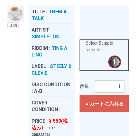
TITLE :
THEM A
TALK
店舗
ARTIST :
SIMPLETON
Select Sample
RIDDIM :
TING A
≫≫≫
LING
LABEL :
STEELY &
CLEVIE
DISC CONDITION
数量
:
A-B
COVER
▲カートに入れる
CONDITION :
PRICE :
¥ 550(税
込み)
ID :
200223061