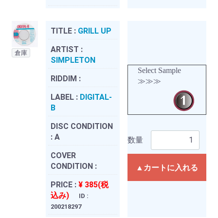
TITLE :
GRILL UP
ARTIST :
倉庫
SIMPLETON
Select Sample
RIDDIM :
≫≫≫
LABEL :
DIGITAL-
B
DISC CONDITION
:
A
数量
COVER
CONDITION :
▲カートに入れる
PRICE :
¥ 385(税
込み)
ID :
200218297