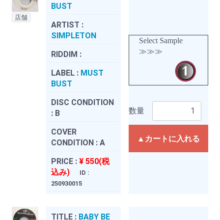
BUST
店舗
ARTIST :
SIMPLETON
Select Sample
≫≫≫
RIDDIM :
LABEL :
MUST
BUST
DISC CONDITION
数量
:
B
COVER
▲カートに入れる
CONDITION :
A
PRICE :
¥ 550(税
込み)
ID :
250930015
TITLE :
BABY BE