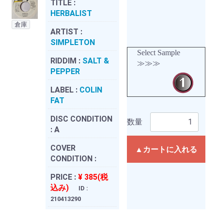
TITLE :
HERBALIST
倉庫
ARTIST :
SIMPLETON
Select Sample
RIDDIM :
SALT &
≫≫≫
PEPPER
LABEL :
COLIN
FAT
DISC CONDITION
数量
:
A
COVER
▲カートに入れる
CONDITION :
PRICE :
¥ 385(税
込み)
ID :
210413290