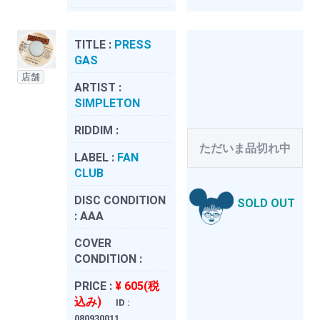
TITLE :
PRESS
GAS
店舗
ARTIST :
SIMPLETON
RIDDIM :
ただいま品切れ中
LABEL :
FAN
CLUB
DISC CONDITION
SOLD OUT
:
AAA
COVER
CONDITION :
PRICE :
¥ 605(税
込み)
ID :
080930011