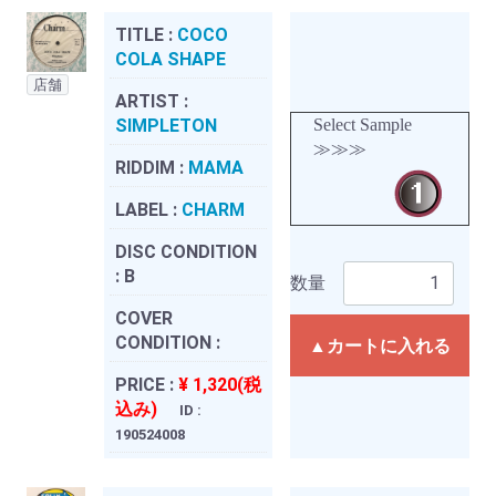
TITLE :
COCO
COLA SHAPE
店舗
ARTIST :
SIMPLETON
Select Sample
≫≫≫
RIDDIM :
MAMA
LABEL :
CHARM
DISC CONDITION
:
B
数量
COVER
CONDITION :
▲カートに入れる
PRICE :
¥ 1,320(税
込み)
ID :
190524008