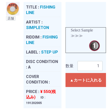
TITLE :
FISHING
LINE
店舗
ARTIST :
SIMPLETON
Select Sample
≫≫≫
RIDDIM :
FISHING
LINE
LABEL :
STEP UP
DISC CONDITION
数量
:
A
COVER
▲カートに入れる
CONDITION :
PRICE :
¥ 550(税
込み)
ID :
191202005