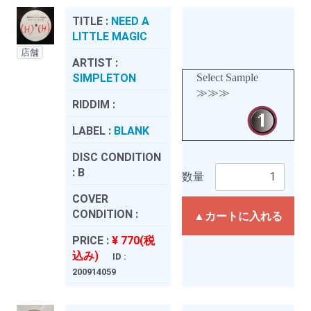
TITLE :
NEED A
LITTLE MAGIC
店舗
ARTIST :
SIMPLETON
Select Sample
≫≫≫
RIDDIM :
LABEL :
BLANK
DISC CONDITION
:
B
数量
COVER
CONDITION :
▲カートに入れる
PRICE :
¥ 770(税
込み)
ID :
200914059