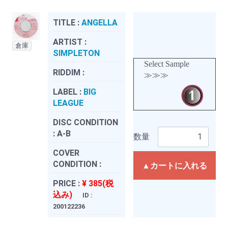
TITLE :
ANGELLA
ARTIST :
倉庫
SIMPLETON
Select Sample
RIDDIM :
≫≫≫
LABEL :
BIG
LEAGUE
DISC CONDITION
:
A-B
数量
COVER
CONDITION :
▲カートに入れる
PRICE :
¥ 385(税
込み)
ID :
200122236