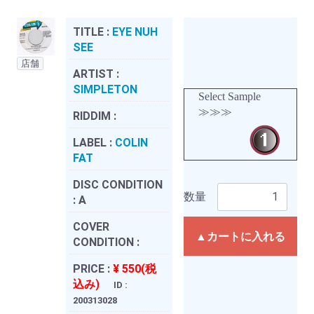
TITLE :
EYE NUH
SEE
店舗
ARTIST :
SIMPLETON
Select Sample
≫≫≫
RIDDIM :
LABEL :
COLIN
FAT
DISC CONDITION
数量
:
A
COVER
▲カートに入れる
CONDITION :
PRICE :
¥ 550(税
込み)
ID :
200313028