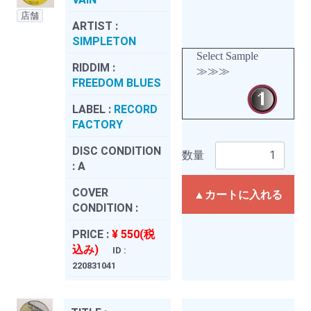
店舗
ARTIST :
SIMPLETON
Select Sample
RIDDIM :
≫≫≫
FREEDOM BLUES
LABEL :
RECORD
FACTORY
DISC CONDITION
数量
:
A
COVER
▲カートに入れる
CONDITION :
PRICE :
¥ 550(税
込み)
ID :
220831041