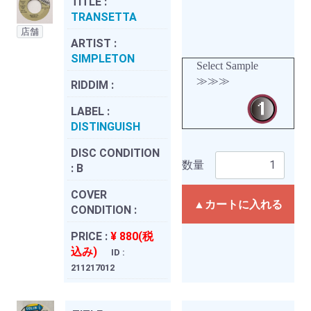
TITLE :
TRANSETTA
店舗
ARTIST :
SIMPLETON
Select Sample
≫≫≫
RIDDIM :
LABEL :
DISTINGUISH
DISC CONDITION
数量
:
B
COVER
▲カートに入れる
CONDITION :
PRICE :
¥ 880(税
込み)
ID :
211217012