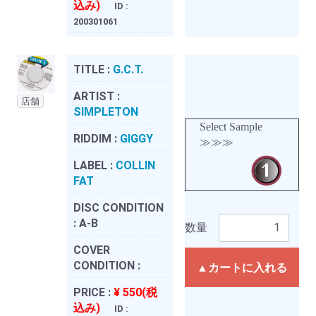
込み)
ID :
200301061
TITLE :
G.C.T.
ARTIST :
店舗
SIMPLETON
Select Sample
RIDDIM :
GIGGY
≫≫≫
LABEL :
COLLIN
FAT
DISC CONDITION
:
A-B
数量
COVER
CONDITION :
▲カートに入れる
PRICE :
¥ 550(税
込み)
ID :