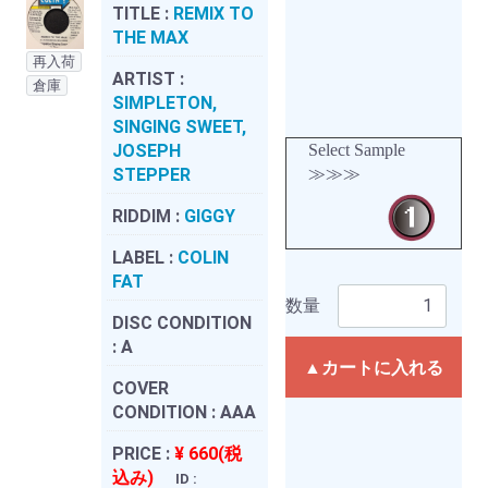
TITLE :
REMIX TO
THE MAX
再入荷
ARTIST :
倉庫
SIMPLETON,
SINGING SWEET,
JOSEPH
Select Sample
STEPPER
≫≫≫
RIDDIM :
GIGGY
LABEL :
COLIN
FAT
数量
DISC CONDITION
:
A
▲カートに入れる
COVER
CONDITION :
AAA
PRICE :
¥ 660(税
込み)
ID :