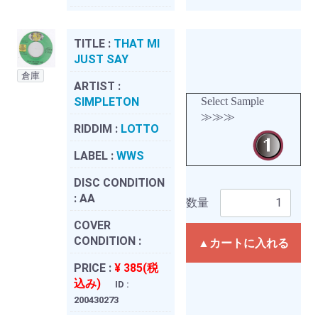
TITLE :
THAT MI
JUST SAY
倉庫
ARTIST :
SIMPLETON
Select Sample
≫≫≫
RIDDIM :
LOTTO
LABEL :
WWS
DISC CONDITION
:
AA
数量
COVER
CONDITION :
▲カートに入れる
PRICE :
¥ 385(税
込み)
ID :
200430273