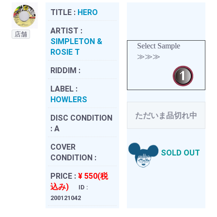
TITLE :
HERO
ARTIST :
店舗
SIMPLETON &
Select Sample
ROSIE T
≫≫≫
RIDDIM :
LABEL :
HOWLERS
ただいま品切れ中
DISC CONDITION
:
A
COVER
SOLD OUT
CONDITION :
PRICE :
¥ 550(税
込み)
ID :
200121042