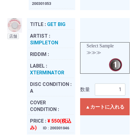
200301053
TITLE :
GET BIG
ARTIST :
店舗
SIMPLETON
Select Sample
≫≫≫
RIDDIM :
LABEL :
XTERMINATOR
DISC CONDITION :
数量
A
COVER
▲カートに入れる
CONDITION :
PRICE :
¥ 550(税込
み)
ID : 200301046