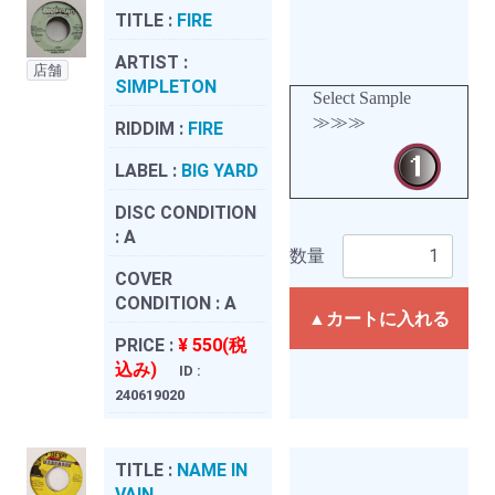
TITLE :
FIRE
ARTIST :
店舗
SIMPLETON
Select Sample
≫≫≫
RIDDIM :
FIRE
LABEL :
BIG YARD
DISC CONDITION
:
A
数量
COVER
CONDITION :
A
▲カートに入れる
PRICE :
¥ 550(税
込み)
ID :
240619020
TITLE :
NAME IN
VAIN