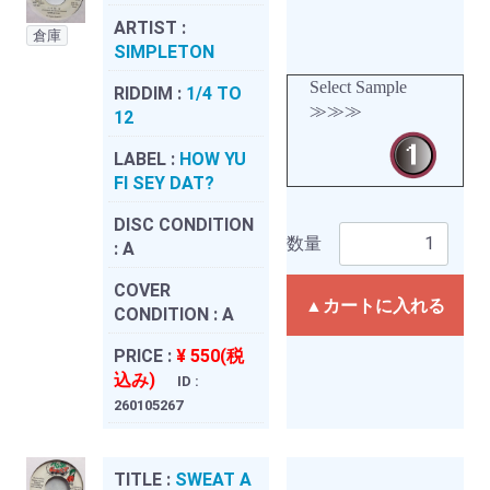
ARTIST :
倉庫
SIMPLETON
Select Sample
RIDDIM :
1/4 TO
≫≫≫
12
LABEL :
HOW YU
FI SEY DAT?
DISC CONDITION
数量
:
A
COVER
▲カートに入れる
CONDITION :
A
PRICE :
¥ 550(税
込み)
ID :
260105267
TITLE :
SWEAT A