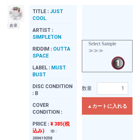
TITLE :
JUST
COOL
倉庫
ARTIST :
SIMPLETON
Select Sample
RIDDIM :
OUTTA
≫≫≫
SPACE
LABEL :
MUST
BUST
DISC CONDITION
数量
:
B
COVER
▲カートに入れる
CONDITION :
PRICE :
¥ 385(税
込み)
ID :
200619258