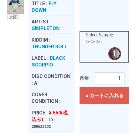
TITLE :
FLY
DOWN
倉庫
ARTIST :
SIMPLETON
Select Sample
RIDDIM :
≫≫≫
THUNDER ROLL
LABEL :
BLACK
SCORPIO
DISC CONDITION
数量
:
A
COVER
▲カートに入れる
CONDITION :
PRICE :
¥ 550(税
込み)
ID :
200622202