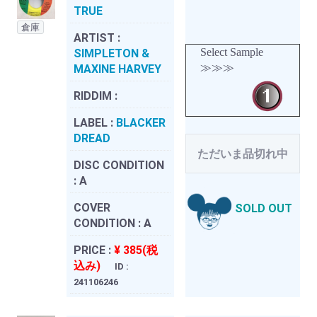
TRUE
倉庫
ARTIST :
Select Sample
SIMPLETON &
≫≫≫
MAXINE HARVEY
RIDDIM :
LABEL :
BLACKER
DREAD
ただいま品切れ中
DISC CONDITION
:
A
COVER
SOLD OUT
CONDITION :
A
PRICE :
¥ 385(税
込み)
ID :
241106246