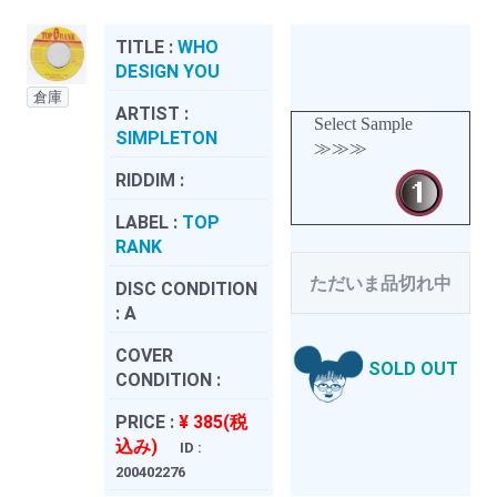
TITLE :
WHO
DESIGN YOU
倉庫
ARTIST :
Select Sample
SIMPLETON
≫≫≫
RIDDIM :
LABEL :
TOP
RANK
ただいま品切れ中
DISC CONDITION
:
A
COVER
SOLD OUT
CONDITION :
PRICE :
¥ 385(税
込み)
ID :
200402276