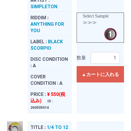
ARTIST :
SIMPLETON
Select Sample
RIDDIM :
≫≫≫
ANYTHING FOR
YOU
LABEL :
BLACK
SCORPIO
数量
DISC CONDITION
:
A
▲カートに入れる
COVER
CONDITION :
A
PRICE :
¥ 550(税
込み)
ID :
260505014
TITLE :
1/4 TO 12