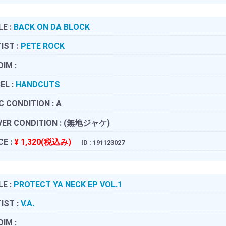
LE :
BACK ON DA BLOCK
IST :
PETE ROCK
DIM :
EL :
HANDCUTS
C CONDITION :
A
ER CONDITION :
(無地ジャケ)
CE :
¥ 1,320(税込み)
ID : 191123027
LE :
PROTECT YA NECK EP VOL.1
IST :
V.A.
DIM :