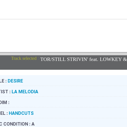
Track selected
:
TOR/STILL STRIVIN' feat. LOWK
LE :
DESIRE
IST :
LA MELODIA
DIM :
EL :
HANDCUTS
C CONDITION :
A