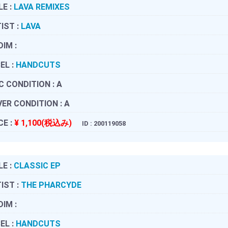
LE :
LAVA REMIXES
IST :
LAVA
DIM :
EL :
HANDCUTS
C CONDITION :
A
ER CONDITION :
A
CE :
¥ 1,100(税込み)
ID : 200119058
LE :
CLASSIC EP
IST :
THE PHARCYDE
DIM :
EL :
HANDCUTS