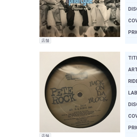
DIS
COV
PRI
店舗
TIT
ART
RID
LAB
DIS
COV
PRI
店舗