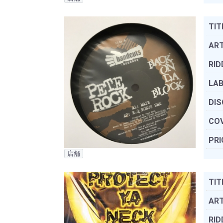
TIT
ART
RID
LAB
DIS
COV
PRI
店舗
TIT
ART
RID