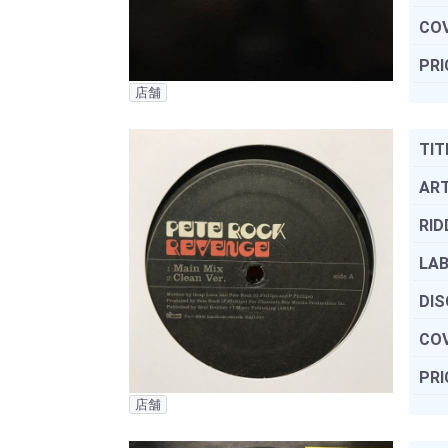
COV
PRI
店舗
TIT
ART
RID
LAB
DIS
COV
PRI
店舗