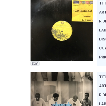
TIT
ART
RID
LAB
DIS
COV
PRI
店舗
TIT
ART
RID
LAB