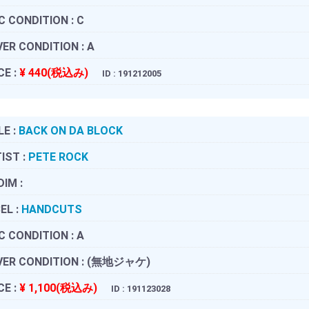
C CONDITION :
C
ER CONDITION :
A
CE :
¥ 440(税込み)
ID : 191212005
LE :
BACK ON DA BLOCK
IST :
PETE ROCK
DIM :
EL :
HANDCUTS
C CONDITION :
A
ER CONDITION :
(無地ジャケ)
CE :
¥ 1,100(税込み)
ID : 191123028