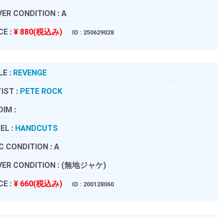
ER CONDITION :
A
CE :
¥ 880(税込み)
ID : 250629028
LE :
REVENGE
IST :
PETE ROCK
DIM :
EL :
HANDCUTS
C CONDITION :
A
ER CONDITION :
(無地ジャケ)
CE :
¥ 660(税込み)
ID : 200128060