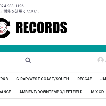
-983-1196
り」機能を活用ください。
/R&B
G-RAP/WEST COAST/SOUTH
REGGAE
JA
DANCE
AMBIENT/DOWNTEMPO/LEFTFIELD
MIX CD