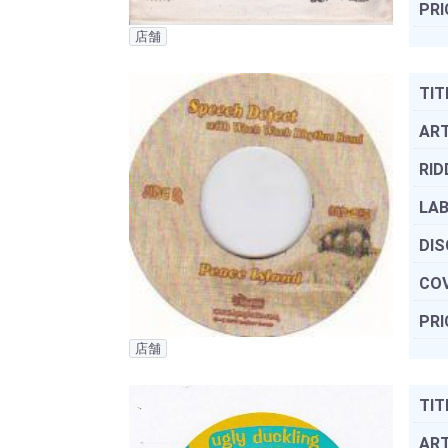
PRI
店舗
TIT
ART
RID
LAB
DIS
COV
PRI
店舗
TIT
ART