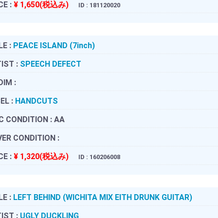
CE :
¥ 1,650(税込み)
ID : 181120020
LE :
PEACE ISLAND (7inch)
IST :
SPEECH DEFECT
DIM :
EL :
HANDCUTS
C CONDITION :
AA
ER CONDITION :
CE :
¥ 1,320(税込み)
ID : 160206008
LE :
LEFT BEHIND (WICHITA MIX EITH DRUNK GUITAR)
IST :
UGLY DUCKLING