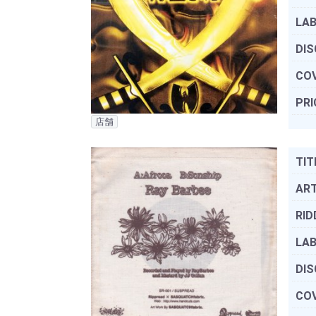
LAB
DIS
COV
PRI
店舗
TIT
ART
RID
LAB
DIS
COV