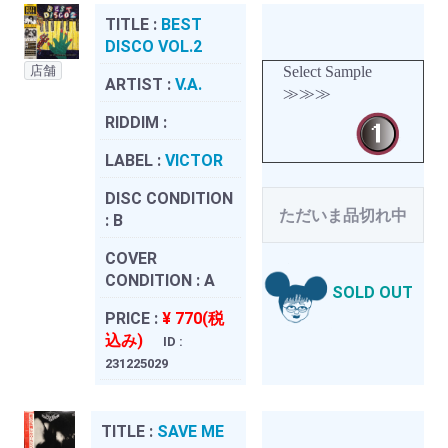
TITLE :
BEST
DISCO VOL.2
店舗
Select Sample
ARTIST :
V.A.
≫≫≫
RIDDIM :
LABEL :
VICTOR
DISC CONDITION
ただいま品切れ中
:
B
COVER
CONDITION :
A
SOLD OUT
PRICE :
¥ 770(税
込み)
ID :
231225029
TITLE :
SAVE ME