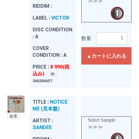
≫≫≫
RIDDIM :
LABEL :
VICTOR
DISC CONDITION
:
A
数量
COVER
CONDITION :
A
▲カートに入れる
PRICE :
¥ 990(税
込み)
ID :
260204657
TITLE :
NOTICE
ME (見本盤)
倉庫
Select Sample
ARTIST :
≫≫≫
SANDEE