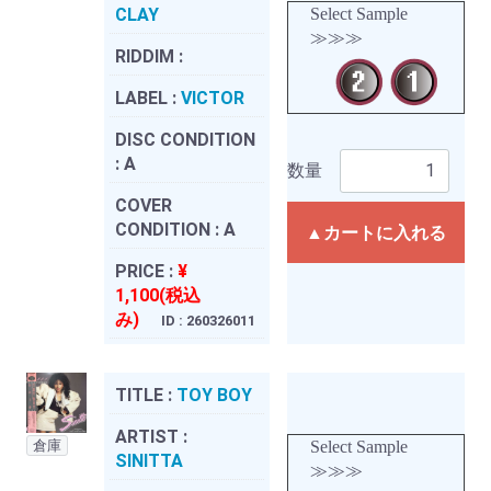
CLAY
Select Sample
≫≫≫
RIDDIM :
LABEL :
VICTOR
DISC CONDITION
:
A
数量
COVER
CONDITION :
A
▲カートに入れる
PRICE :
¥
1,100(税込
み)
ID : 260326011
TITLE :
TOY BOY
ARTIST :
倉庫
Select Sample
SINITTA
≫≫≫