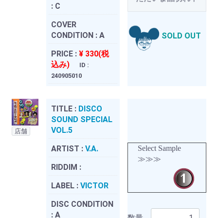
:
C
COVER
CONDITION :
A
SOLD OUT
PRICE :
¥ 330(税
込み)
ID :
240905010
TITLE :
DISCO
SOUND SPECIAL
VOL.5
店舗
ARTIST :
V.A.
Select Sample
≫≫≫
RIDDIM :
LABEL :
VICTOR
DISC CONDITION
:
A
数量