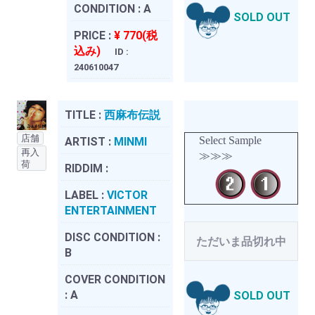
CONDITION :
A
SOLD OUT
PRICE :
¥ 770(税
込み)
ID :
240610047
TITLE :
西麻布伝説
店舗
Select Sample
ARTIST :
MINMI
再入
≫≫≫
荷
RIDDIM :
LABEL :
VICTOR
ENTERTAINMENT
DISC CONDITION :
ただいま品切れ中
B
COVER CONDITION
:
A
SOLD OUT