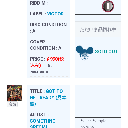
RIDDIM :
LABEL :
VICTOR
DISC CONDITION
ただいま品切れ中
:
A
COVER
CONDITION :
A
SOLD OUT
PRICE :
¥ 990(税
込み)
ID :
260318616
TITLE :
GOT TO
GET READY (見本
盤)
店舗
ARTIST :
SOMETHNG
Select Sample
SPECIAL
≫≫≫