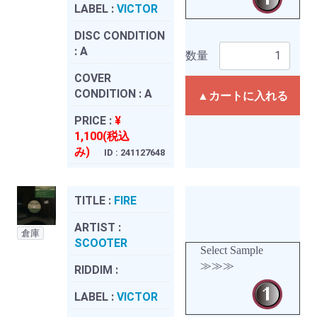
LABEL :
VICTOR
DISC CONDITION
:
A
数量
COVER
CONDITION :
A
▲カートに入れる
PRICE :
¥
1,100(税込
み)
ID : 241127648
TITLE :
FIRE
ARTIST :
倉庫
SCOOTER
Select Sample
≫≫≫
RIDDIM :
LABEL :
VICTOR