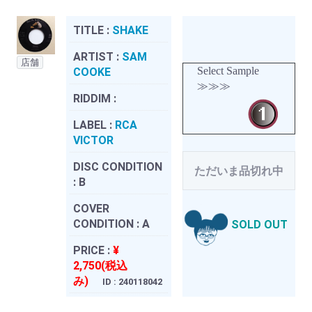
TITLE :
SHAKE
ARTIST :
SAM
店舗
Select Sample
COOKE
≫≫≫
RIDDIM :
LABEL :
RCA
VICTOR
DISC CONDITION
ただいま品切れ中
:
B
COVER
CONDITION :
A
SOLD OUT
PRICE :
¥
2,750(税込
み)
ID : 240118042