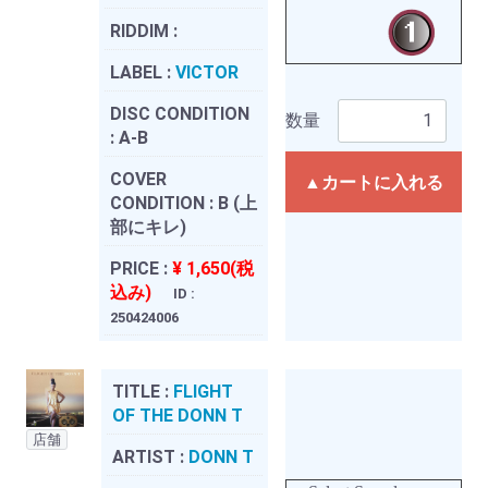
RIDDIM :
LABEL :
VICTOR
DISC CONDITION
数量
:
A-B
COVER
▲カートに入れる
CONDITION :
B (上
部にキレ)
PRICE :
¥ 1,650(税
込み)
ID :
250424006
TITLE :
FLIGHT
OF THE DONN T
店舗
ARTIST :
DONN T