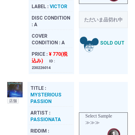
LABEL :
VICTOR
DISC CONDITION
ただいま品切れ中
:
A
COVER
CONDITION :
A
SOLD OUT
PRICE :
¥ 770(税
込み)
ID :
230226014
TITLE :
MYSTERIOUS
店舗
PASSION
ARTIST :
Select Sample
PASSIONATA
≫≫≫
RIDDIM :