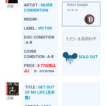
Select Sample
ARTIST :
SILVER
店舗
≫≫≫
CONVENTION
RIDDIM :
LABEL :
VICTOR
DISC CONDITION
ただいま品切れ中
:
A-B
COVER
CONDITION :
A-B
SOLD OUT
PRICE :
¥ 770(税込
み)
ID : 231207004
TITLE :
GET OUT
OF MY LIFE (見本
盤)
店舗