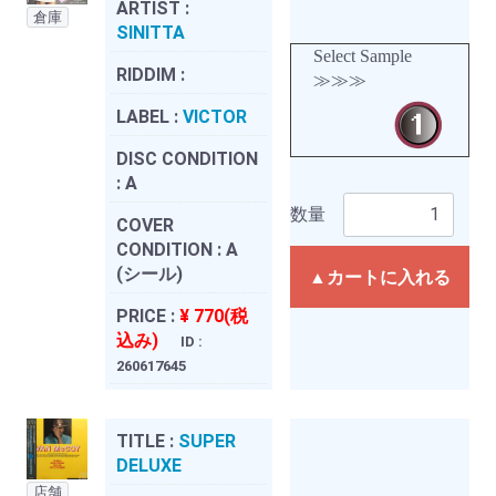
ARTIST :
倉庫
SINITTA
Select Sample
RIDDIM :
≫≫≫
LABEL :
VICTOR
DISC CONDITION
:
A
数量
COVER
CONDITION :
A
(シール)
▲カートに入れる
PRICE :
¥ 770(税
込み)
ID :
260617645
TITLE :
SUPER
DELUXE
店舗