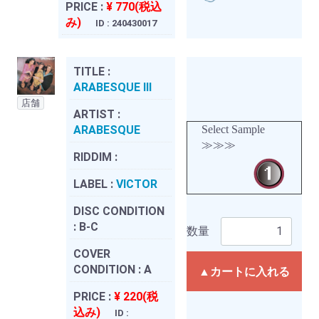
PRICE :
¥ 770(税込
み)
ID : 240430017
TITLE :
ARABESQUE III
店舗
ARTIST :
ARABESQUE
Select Sample
≫≫≫
RIDDIM :
LABEL :
VICTOR
DISC CONDITION
:
B-C
数量
COVER
CONDITION :
A
▲カートに入れる
PRICE :
¥ 220(税
込み)
ID :