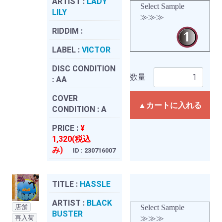
ARTIST :
LADY
Select Sample
LILY
≫≫≫
RIDDIM :
LABEL :
VICTOR
DISC CONDITION
数量
:
AA
COVER
▲カートに入れる
CONDITION :
A
PRICE :
¥
1,320(税込
み)
ID : 230716007
TITLE :
HASSLE
ARTIST :
BLACK
店舗
Select Sample
BUSTER
再入荷
≫≫≫