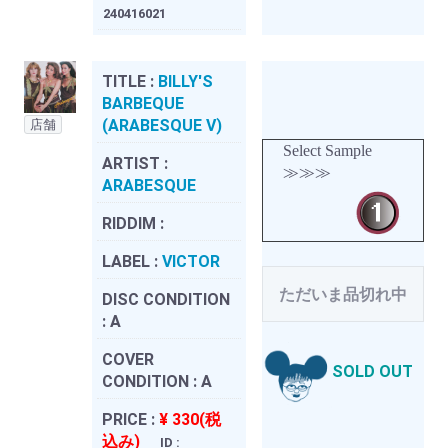
240416021
TITLE :
BILLY'S
BARBEQUE
(ARABESQUE V)
店舗
Select Sample
ARTIST :
≫≫≫
ARABESQUE
RIDDIM :
LABEL :
VICTOR
ただいま品切れ中
DISC CONDITION
:
A
COVER
SOLD OUT
CONDITION :
A
PRICE :
¥ 330(税
込み)
ID :