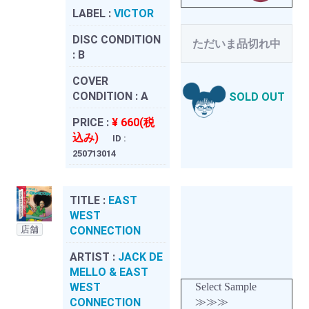
LABEL :
VICTOR
DISC CONDITION
ただいま品切れ中
:
B
COVER
CONDITION :
A
SOLD OUT
PRICE :
¥ 660(税
込み)
ID :
250713014
TITLE :
EAST
WEST
店舗
CONNECTION
ARTIST :
JACK DE
MELLO & EAST
WEST
Select Sample
CONNECTION
≫≫≫