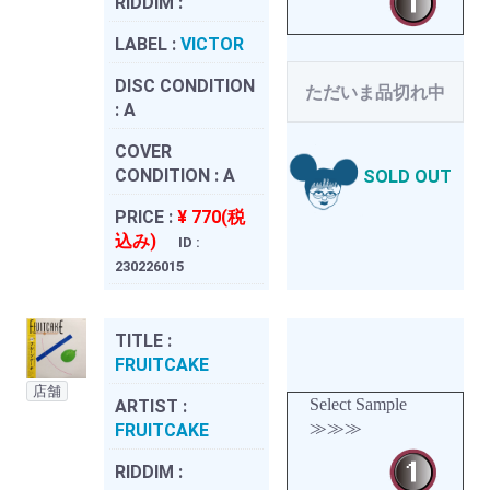
RIDDIM :
LABEL :
VICTOR
DISC CONDITION
ただいま品切れ中
:
A
COVER
CONDITION :
A
SOLD OUT
PRICE :
¥ 770(税
込み)
ID :
230226015
TITLE :
FRUITCAKE
店舗
Select Sample
ARTIST :
≫≫≫
FRUITCAKE
RIDDIM :