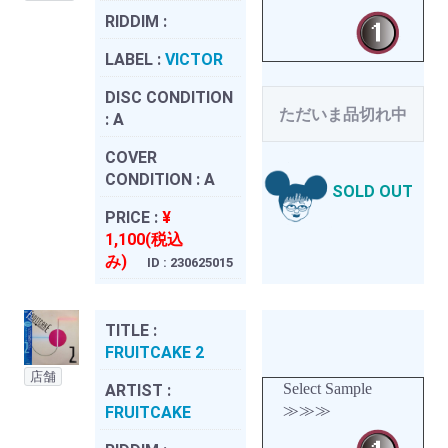
RIDDIM :
LABEL :
VICTOR
DISC CONDITION
ただいま品切れ中
:
A
COVER
CONDITION :
A
SOLD OUT
PRICE :
¥
1,100(税込
み)
ID : 230625015
TITLE :
FRUITCAKE 2
店舗
Select Sample
ARTIST :
≫≫≫
FRUITCAKE