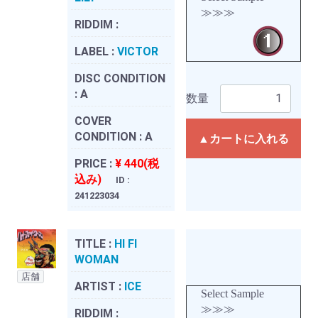
≫≫≫
RIDDIM :
LABEL :
VICTOR
DISC CONDITION
:
A
数量
COVER
CONDITION :
A
▲カートに入れる
PRICE :
¥ 440(税
込み)
ID :
241223034
TITLE :
HI FI
WOMAN
店舗
ARTIST :
ICE
Select Sample
≫≫≫
RIDDIM :