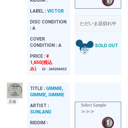
RIDDIM :
LABEL :
VICTOR
DISC CONDITION
ただいま品切れ中
:
A
COVER
CONDITION :
A
SOLD OUT
PRICE :
¥
1,650(税込
み)
ID : 260204652
TITLE :
GIMMIE,
GIMMIE, GIMMIE
店舗
Select Sample
ARTIST :
≫≫≫
SUNLAND
RIDDIM :