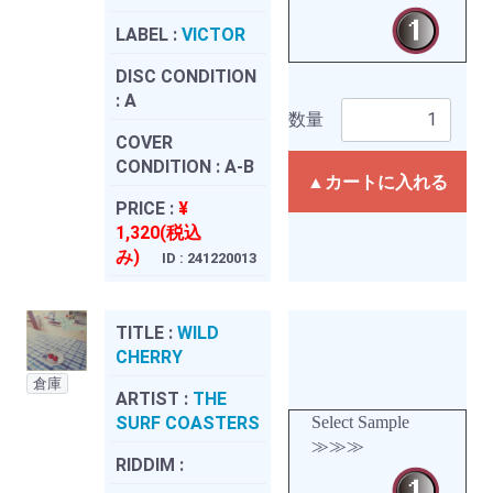
LABEL :
VICTOR
DISC CONDITION
:
A
数量
COVER
CONDITION :
A-B
▲カートに入れる
PRICE :
¥
1,320(税込
み)
ID : 241220013
TITLE :
WILD
CHERRY
倉庫
ARTIST :
THE
SURF COASTERS
Select Sample
≫≫≫
RIDDIM :