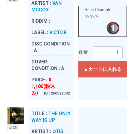
ARTIST :
VAN
MCCOY
Select Sample
≫≫≫
RIDDIM :
LABEL :
VICTOR
DISC CONDITION
:
A
数量
COVER
CONDITION :
A
▲カートに入れる
PRICE :
¥
1,100(税込
み)
ID : 260522002
TITLE :
THE ONLY
WAY IS UP
店舗
ARTIST :
OTIS