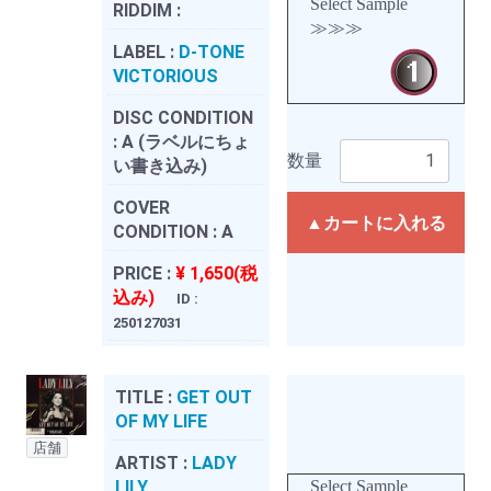
Select Sample
RIDDIM :
≫≫≫
LABEL :
D-TONE
VICTORIOUS
DISC CONDITION
:
A (ラベルにちょ
数量
い書き込み)
COVER
▲カートに入れる
CONDITION :
A
PRICE :
¥ 1,650(税
込み)
ID :
250127031
TITLE :
GET OUT
OF MY LIFE
店舗
ARTIST :
LADY
LILY
Select Sample