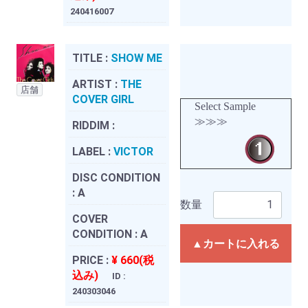
240416007
TITLE :
SHOW ME
ARTIST :
THE
店舗
COVER GIRL
Select Sample
≫≫≫
RIDDIM :
LABEL :
VICTOR
DISC CONDITION
:
A
数量
COVER
CONDITION :
A
▲カートに入れる
PRICE :
¥ 660(税
込み)
ID :
240303046