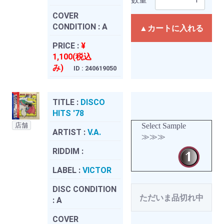
COVER
CONDITION :
A
▲カートに入れる
PRICE :
¥
1,100(税込
み)
ID : 240619050
TITLE :
DISCO
HITS '78
店舗
Select Sample
ARTIST :
V.A.
≫≫≫
RIDDIM :
LABEL :
VICTOR
DISC CONDITION
ただいま品切れ中
:
A
COVER