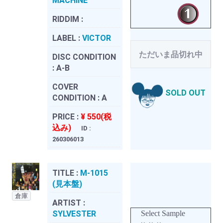
MACHINE
RIDDIM :
LABEL :
VICTOR
ただいま品切れ中
DISC CONDITION
:
A-B
COVER
SOLD OUT
CONDITION :
A
PRICE :
¥ 550(税
込み)
ID :
260306013
TITLE :
M-1015
(見本盤)
倉庫
ARTIST :
SYLVESTER
Select Sample