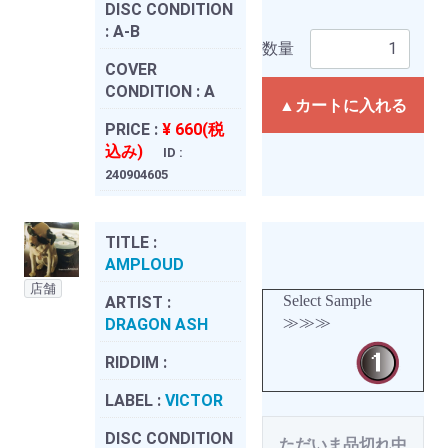
DISC CONDITION
:
A-B
数量
COVER
CONDITION :
A
▲カートに入れる
PRICE :
¥ 660(税
込み)
ID :
240904605
TITLE :
AMPLOUD
店舗
Select Sample
ARTIST :
≫≫≫
DRAGON ASH
RIDDIM :
LABEL :
VICTOR
DISC CONDITION
ただいま品切れ中