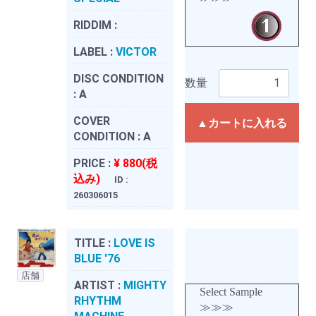
RIDDIM :
LABEL :
VICTOR
DISC CONDITION
数量
:
A
COVER
▲カートに入れる
CONDITION :
A
PRICE :
¥ 880(税
込み)
ID :
260306015
TITLE :
LOVE IS
BLUE '76
店舗
ARTIST :
MIGHTY
Select Sample
RHYTHM
≫≫≫