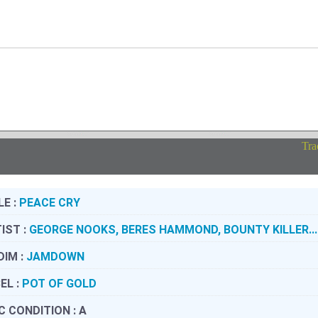
Tra
LE :
PEACE CRY
IST :
GEORGE NOOKS, BERES HAMMOND, BOUNTY KILLER...
DIM :
JAMDOWN
EL :
POT OF GOLD
C CONDITION :
A