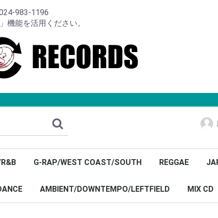
-983-1196
り」機能を活用ください。
/R&B
G-RAP/WEST COAST/SOUTH
REGGAE
JA
DANCE
AMBIENT/DOWNTEMPO/LEFTFIELD
MIX CD