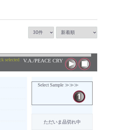
ck selected
:
V.A./PEACE CRY
Select Sample ≫≫≫
ただいま品切れ中