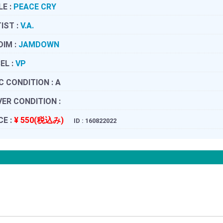
LE :
PEACE CRY
IST :
V.A.
DIM :
JAMDOWN
EL :
VP
C CONDITION :
A
ER CONDITION :
CE :
¥ 550(税込み)
ID : 160822022