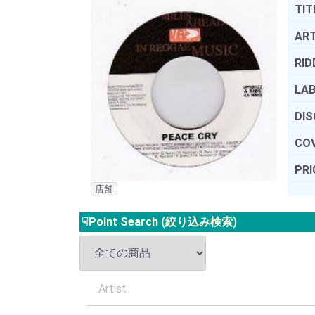
TIT
ART
RID
LAB
DIS
COV
PRI
店舗
☟Point Search (絞り込み検索)