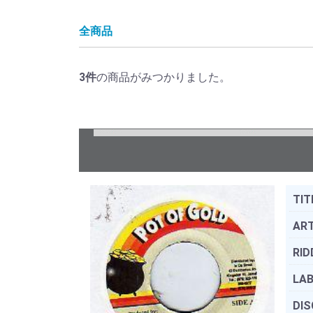
全商品
3
件
の商品がみつかりました。
TIT
ART
RID
LAB
DIS