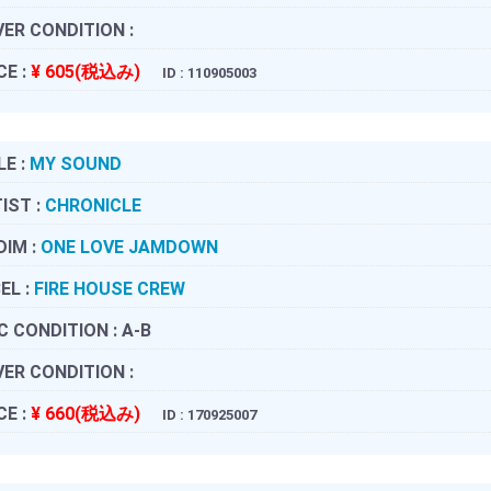
ER CONDITION :
CE :
¥ 605(税込み)
ID : 110905003
LE :
MY SOUND
IST :
CHRONICLE
DIM :
ONE LOVE JAMDOWN
EL :
FIRE HOUSE CREW
C CONDITION :
A-B
ER CONDITION :
CE :
¥ 660(税込み)
ID : 170925007