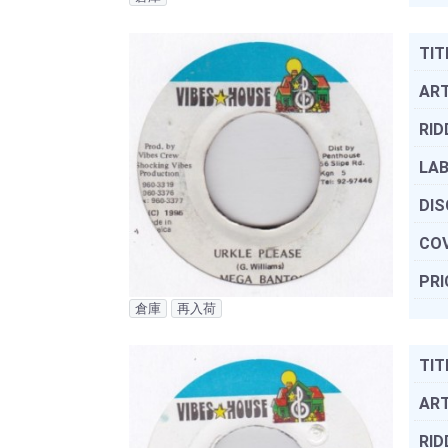
TIT
ART
RID
LAB
DIS
COV
PRI
倉庫
再入荷
TIT
ART
RID