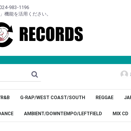
-983-1196
り」機能を活用ください。
/R&B
G-RAP/WEST COAST/SOUTH
REGGAE
JA
DANCE
AMBIENT/DOWNTEMPO/LEFTFIELD
MIX CD