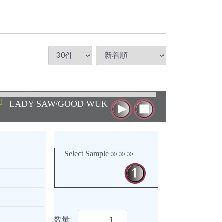
d
:
LADY SAW/GOOD WUK
Select Sample ≫≫≫
数量