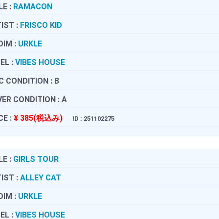
LE :
RAMACON
IST :
FRISCO KID
DIM :
URKLE
EL :
VIBES HOUSE
C CONDITION :
B
ER CONDITION :
A
CE :
¥ 385(税込み)
ID : 251102275
LE :
GIRLS TOUR
IST :
ALLEY CAT
DIM :
URKLE
EL :
VIBES HOUSE