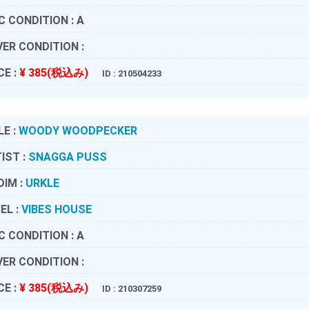
C CONDITION :
A
ER CONDITION :
CE :
¥ 385(税込み)
ID : 210504233
LE :
WOODY WOODPECKER
IST :
SNAGGA PUSS
DIM :
URKLE
EL :
VIBES HOUSE
C CONDITION :
A
ER CONDITION :
CE :
¥ 385(税込み)
ID : 210307259