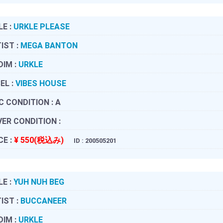
LE :
URKLE PLEASE
IST :
MEGA BANTON
DIM :
URKLE
EL :
VIBES HOUSE
C CONDITION :
A
ER CONDITION :
CE :
¥ 550(税込み)
ID : 200505201
LE :
YUH NUH BEG
IST :
BUCCANEER
DIM :
URKLE