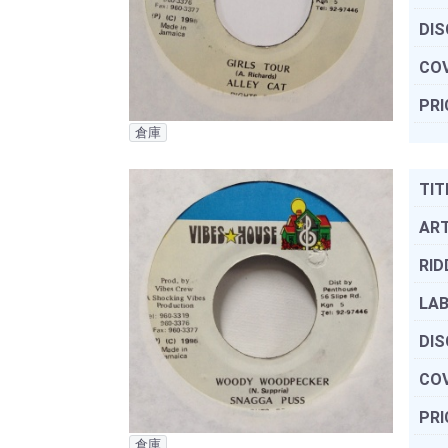
DIS
COV
PRI
倉庫
TIT
ART
RID
LAB
DIS
COV
PRI
倉庫