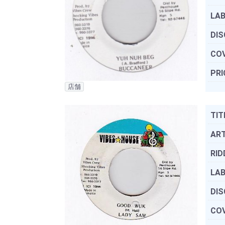
LAB
DIS
COV
PRI
店舗
TIT
ART
RID
LAB
DIS
COV