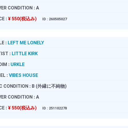
ER CONDITION :
A
CE :
¥ 550(税込み)
ID : 260505027
LE :
LEFT ME LONELY
IST :
LITTLE KIRK
DIM :
URKLE
EL :
VIBES HOUSE
C CONDITION :
B (外縁に不純物)
ER CONDITION :
A
CE :
¥ 550(税込み)
ID : 251102278