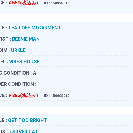
CE :
¥ 550(税込み)
ID : 150828016
LE :
TEAR OFF MI GARMENT
IST :
BEENIE MAN
DIM :
URKLE
EL :
VIBES HOUSE
C CONDITION :
A
ER CONDITION :
CE :
¥ 385(税込み)
ID : 150608013
LE :
GET TOO BRIGHT
IST :
SILVER CAT