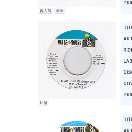
PRI
再入荷
倉庫
TIT
ART
RID
LAB
DIS
COV
PRI
店舗
TIT
ART