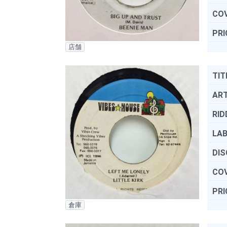
COV
PRI
店舗
TIT
ART
RID
LAB
DIS
COV
PRI
倉庫