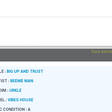
Track selecte
LE :
BIG UP AND TRUST
IST :
BEENIE MAN
DIM :
URKLE
EL :
VIBES HOUSE
C CONDITION :
A