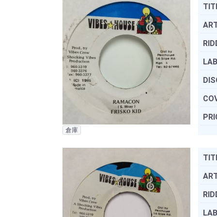
TIT
ART
RID
LAB
DIS
COV
PRI
倉庫
TIT
ART
RID
LAB